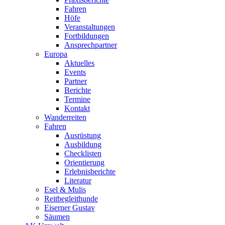
Fahren
Höfe
Veranstaltungen
Fortbildungen
Ansprechpartner
Europa
Aktuelles
Events
Partner
Berichte
Termine
Kontakt
Wanderreiten
Fahren
Ausrüstung
Ausbildung
Checklisten
Orientierung
Erlebnisberichte
Literatur
Esel & Mulis
Reitbegleithunde
Eiserner Gustav
Säumen