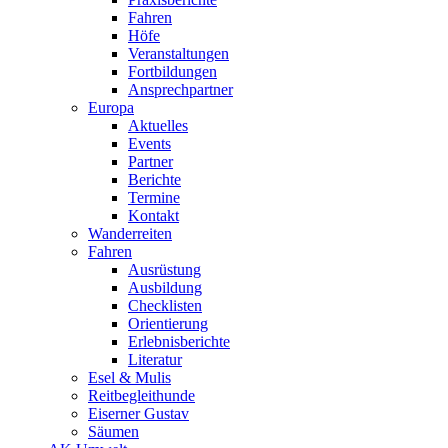
Fahren
Höfe
Veranstaltungen
Fortbildungen
Ansprechpartner
Europa
Aktuelles
Events
Partner
Berichte
Termine
Kontakt
Wanderreiten
Fahren
Ausrüstung
Ausbildung
Checklisten
Orientierung
Erlebnisberichte
Literatur
Esel & Mulis
Reitbegleithunde
Eiserner Gustav
Säumen