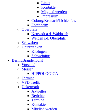
Links
Kontakte
Mitglied werden
Impressum
Coburg/Kronach/Lichtenfels
Forchheim
Oberpfalz
Neustadt a.d. Waldnaab
Weiden i.d. Oberpfalz
Schwaben
Unterfranken
Kitzingen
Schweinfurt
Berlin/Brandenburg
Vorstand
Messen
HIPPOLOGICA
Termine
VFD Treffs
Uckermark
Aktuelles
Berichte
Termine
Kontakte
Mitglied werden