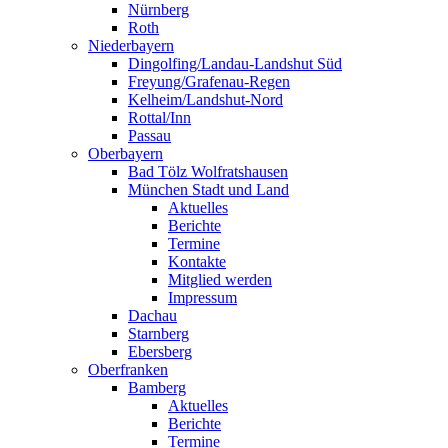
Nürnberg
Roth
Niederbayern
Dingolfing/Landau-Landshut Süd
Freyung/Grafenau-Regen
Kelheim/Landshut-Nord
Rottal/Inn
Passau
Oberbayern
Bad Tölz Wolfratshausen
München Stadt und Land
Aktuelles
Berichte
Termine
Kontakte
Mitglied werden
Impressum
Dachau
Starnberg
Ebersberg
Oberfranken
Bamberg
Aktuelles
Berichte
Termine