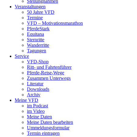
Stellungnahmen
Veranstaltungen
50 Jahre VFD
Termine
VFD – Motivationsmarathon
PferdeStark
Equitana
Sternritte
Wanderritte
Tagungen
Service
VFD-Shop
Ritt- und Fahrtenführer
Pferde-Reise-Wege
Zusammen Unterwegs
Literatur
Downloads
Archiv
Meine VFD
im Podcast
im Video
Meine Daten
Meine Daten bearbeiten
Ummeldungsformular
Termin eintragen