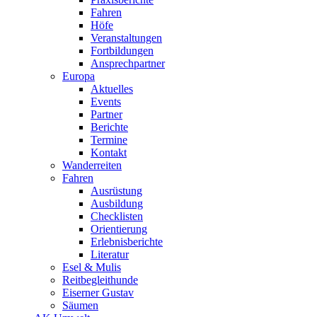
Fahren
Höfe
Veranstaltungen
Fortbildungen
Ansprechpartner
Europa
Aktuelles
Events
Partner
Berichte
Termine
Kontakt
Wanderreiten
Fahren
Ausrüstung
Ausbildung
Checklisten
Orientierung
Erlebnisberichte
Literatur
Esel & Mulis
Reitbegleithunde
Eiserner Gustav
Säumen