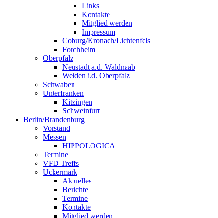
Links
Kontakte
Mitglied werden
Impressum
Coburg/Kronach/Lichtenfels
Forchheim
Oberpfalz
Neustadt a.d. Waldnaab
Weiden i.d. Oberpfalz
Schwaben
Unterfranken
Kitzingen
Schweinfurt
Berlin/Brandenburg
Vorstand
Messen
HIPPOLOGICA
Termine
VFD Treffs
Uckermark
Aktuelles
Berichte
Termine
Kontakte
Mitglied werden