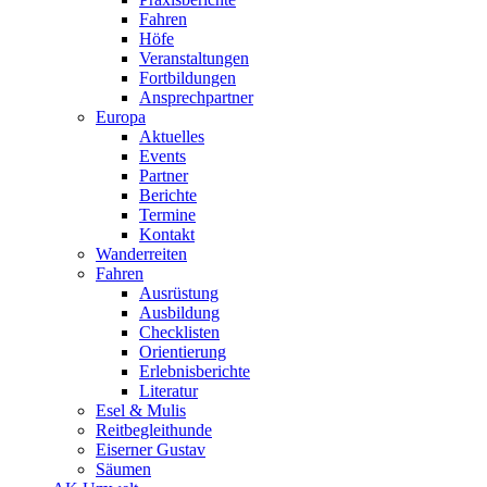
Fahren
Höfe
Veranstaltungen
Fortbildungen
Ansprechpartner
Europa
Aktuelles
Events
Partner
Berichte
Termine
Kontakt
Wanderreiten
Fahren
Ausrüstung
Ausbildung
Checklisten
Orientierung
Erlebnisberichte
Literatur
Esel & Mulis
Reitbegleithunde
Eiserner Gustav
Säumen