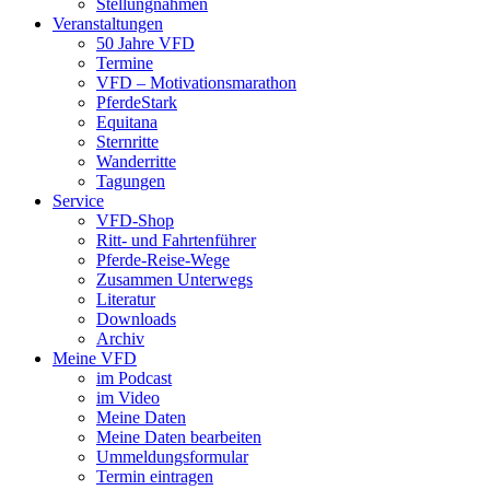
Stellungnahmen
Veranstaltungen
50 Jahre VFD
Termine
VFD – Motivationsmarathon
PferdeStark
Equitana
Sternritte
Wanderritte
Tagungen
Service
VFD-Shop
Ritt- und Fahrtenführer
Pferde-Reise-Wege
Zusammen Unterwegs
Literatur
Downloads
Archiv
Meine VFD
im Podcast
im Video
Meine Daten
Meine Daten bearbeiten
Ummeldungsformular
Termin eintragen