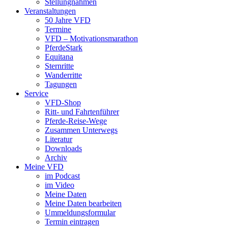
Stellungnahmen
Veranstaltungen
50 Jahre VFD
Termine
VFD – Motivationsmarathon
PferdeStark
Equitana
Sternritte
Wanderritte
Tagungen
Service
VFD-Shop
Ritt- und Fahrtenführer
Pferde-Reise-Wege
Zusammen Unterwegs
Literatur
Downloads
Archiv
Meine VFD
im Podcast
im Video
Meine Daten
Meine Daten bearbeiten
Ummeldungsformular
Termin eintragen