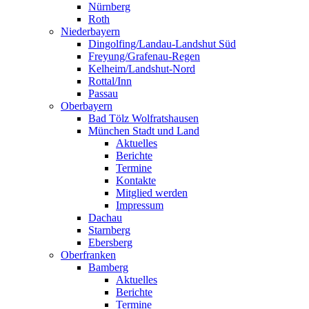
Nürnberg
Roth
Niederbayern
Dingolfing/Landau-Landshut Süd
Freyung/Grafenau-Regen
Kelheim/Landshut-Nord
Rottal/Inn
Passau
Oberbayern
Bad Tölz Wolfratshausen
München Stadt und Land
Aktuelles
Berichte
Termine
Kontakte
Mitglied werden
Impressum
Dachau
Starnberg
Ebersberg
Oberfranken
Bamberg
Aktuelles
Berichte
Termine