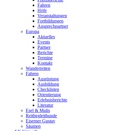
Fahren
Höfe
Veranstaltungen
Fortbildungen
Ansprechpartner
Europa
Aktuelles
Events
Partner
Berichte
Termine
Kontakt
Wanderreiten
Fahren
Ausrüstung
Ausbildung
Checklisten
Orientierung
Erlebnisberichte
Literatur
Esel & Mulis
Reitbegleithunde
Eiserner Gustav
Säumen