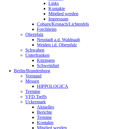
Links
Kontakte
Mitglied werden
Impressum
Coburg/Kronach/Lichtenfels
Forchheim
Oberpfalz
Neustadt a.d. Waldnaab
Weiden i.d. Oberpfalz
Schwaben
Unterfranken
Kitzingen
Schweinfurt
Berlin/Brandenburg
Vorstand
Messen
HIPPOLOGICA
Termine
VFD Treffs
Uckermark
Aktuelles
Berichte
Termine
Kontakte
Mitglied werden