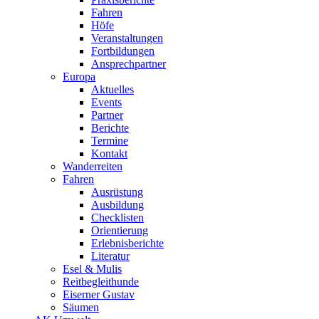
Fahren
Höfe
Veranstaltungen
Fortbildungen
Ansprechpartner
Europa
Aktuelles
Events
Partner
Berichte
Termine
Kontakt
Wanderreiten
Fahren
Ausrüstung
Ausbildung
Checklisten
Orientierung
Erlebnisberichte
Literatur
Esel & Mulis
Reitbegleithunde
Eiserner Gustav
Säumen