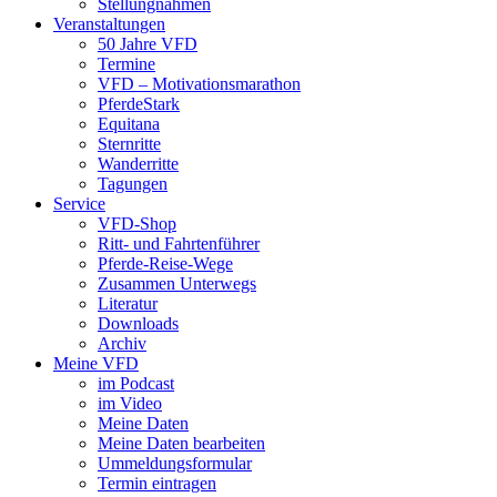
Stellungnahmen
Veranstaltungen
50 Jahre VFD
Termine
VFD – Motivationsmarathon
PferdeStark
Equitana
Sternritte
Wanderritte
Tagungen
Service
VFD-Shop
Ritt- und Fahrtenführer
Pferde-Reise-Wege
Zusammen Unterwegs
Literatur
Downloads
Archiv
Meine VFD
im Podcast
im Video
Meine Daten
Meine Daten bearbeiten
Ummeldungsformular
Termin eintragen