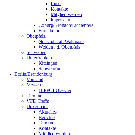
Links
Kontakte
Mitglied werden
Impressum
Coburg/Kronach/Lichtenfels
Forchheim
Oberpfalz
Neustadt a.d. Waldnaab
Weiden i.d. Oberpfalz
Schwaben
Unterfranken
Kitzingen
Schweinfurt
Berlin/Brandenburg
Vorstand
Messen
HIPPOLOGICA
Termine
VFD Treffs
Uckermark
Aktuelles
Berichte
Termine
Kontakte
Mitglied werden