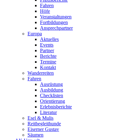
Fahren
Höfe
Veranstaltungen
Fortbildungen
Ansprechpartner
Europa
Aktuelles
Events
Partner
Berichte
Termine
Kontakt
Wanderreiten
Fahren
Ausrüstung
Ausbildung
Checklisten
Orientierung
Erlebnisberichte
Literatur
Esel & Mulis
Reitbegleithunde
Eiserner Gustav
Säumen