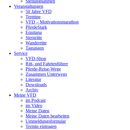
Stellungnahmen
Veranstaltungen
50 Jahre VFD
Termine
VFD – Motivationsmarathon
PferdeStark
Equitana
Sternritte
Wanderritte
Tagungen
Service
VFD-Shop
Ritt- und Fahrtenführer
Pferde-Reise-Wege
Zusammen Unterwegs
Literatur
Downloads
Archiv
Meine VFD
im Podcast
im Video
Meine Daten
Meine Daten bearbeiten
Ummeldungsformular
Termin eintragen