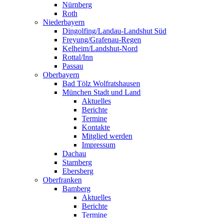
Nürnberg
Roth
Niederbayern
Dingolfing/Landau-Landshut Süd
Freyung/Grafenau-Regen
Kelheim/Landshut-Nord
Rottal/Inn
Passau
Oberbayern
Bad Tölz Wolfratshausen
München Stadt und Land
Aktuelles
Berichte
Termine
Kontakte
Mitglied werden
Impressum
Dachau
Starnberg
Ebersberg
Oberfranken
Bamberg
Aktuelles
Berichte
Termine