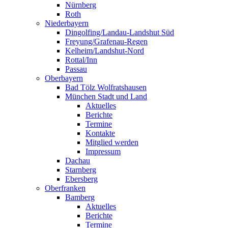
Nürnberg
Roth
Niederbayern
Dingolfing/Landau-Landshut Süd
Freyung/Grafenau-Regen
Kelheim/Landshut-Nord
Rottal/Inn
Passau
Oberbayern
Bad Tölz Wolfratshausen
München Stadt und Land
Aktuelles
Berichte
Termine
Kontakte
Mitglied werden
Impressum
Dachau
Starnberg
Ebersberg
Oberfranken
Bamberg
Aktuelles
Berichte
Termine