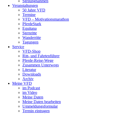
Stellungnahmen
Veranstaltungen
50 Jahre VFD
Termine
VFD – Motivationsmarathon
PferdeStark
Equitana
Sternritte
Wanderritte
Tagungen
Service
VFD-Shop
Ritt- und Fahrtenführer
Pferde-Reise-Wege
Zusammen Unterwegs
Literatur
Downloads
Archiv
Meine VFD
im Podcast
im Video
Meine Daten
Meine Daten bearbeiten
Ummeldungsformular
Termin eintragen