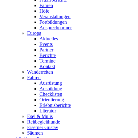
Fahren
Höfe
Veranstaltungen
Fortbildungen
Ansprechpartner
Europa
Aktuelles
Events
Partner
Berichte
Termine
Kontakt
Wanderreiten
Fahren
Ausrüstung
Ausbildung
Checklisten
Orientierung
Erlebnisberichte
Literatur
Esel & Mulis
Reitbegleithunde
Eiserner Gustav
Säumen