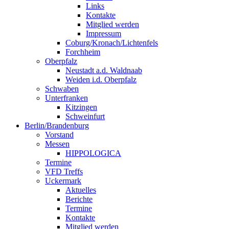
Links
Kontakte
Mitglied werden
Impressum
Coburg/Kronach/Lichtenfels
Forchheim
Oberpfalz
Neustadt a.d. Waldnaab
Weiden i.d. Oberpfalz
Schwaben
Unterfranken
Kitzingen
Schweinfurt
Berlin/Brandenburg
Vorstand
Messen
HIPPOLOGICA
Termine
VFD Treffs
Uckermark
Aktuelles
Berichte
Termine
Kontakte
Mitglied werden