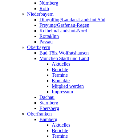
Nürnberg
Roth
Niederbayern
Dingolfing/Landau-Landshut Süd
Freyung/Grafenau-Regen
Kelheim/Landshut-Nord
Rottal/Inn
Passau
Oberbayern
Bad Tölz Wolfratshausen
München Stadt und Land
Aktuelles
Berichte
Termine
Kontakte
Mitglied werden
Impressum
Dachau
Starnberg
Ebersberg
Oberfranken
Bamberg
Aktuelles
Berichte
Termine