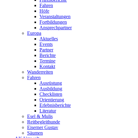
Fahren
Höfe
Veranstaltungen
Fortbildungen
Ansprechpartner
Europa
Aktuelles
Events
Partner
Berichte
Termine
Kontakt
Wanderreiten
Fahren
Ausrüstung
Ausbildung
Checklisten
Orientierung
Erlebnisberichte
Literatur
Esel & Mulis
Reitbegleithunde
Eiserner Gustav
Säumen