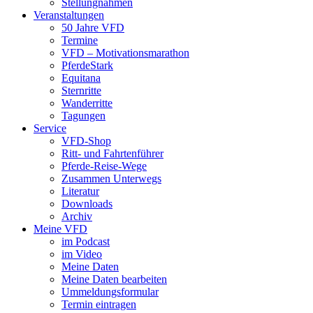
Stellungnahmen
Veranstaltungen
50 Jahre VFD
Termine
VFD – Motivationsmarathon
PferdeStark
Equitana
Sternritte
Wanderritte
Tagungen
Service
VFD-Shop
Ritt- und Fahrtenführer
Pferde-Reise-Wege
Zusammen Unterwegs
Literatur
Downloads
Archiv
Meine VFD
im Podcast
im Video
Meine Daten
Meine Daten bearbeiten
Ummeldungsformular
Termin eintragen