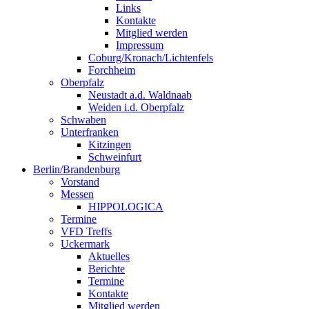
Links
Kontakte
Mitglied werden
Impressum
Coburg/Kronach/Lichtenfels
Forchheim
Oberpfalz
Neustadt a.d. Waldnaab
Weiden i.d. Oberpfalz
Schwaben
Unterfranken
Kitzingen
Schweinfurt
Berlin/Brandenburg
Vorstand
Messen
HIPPOLOGICA
Termine
VFD Treffs
Uckermark
Aktuelles
Berichte
Termine
Kontakte
Mitglied werden