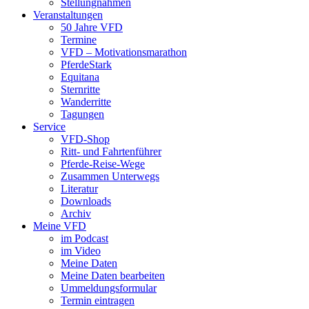
Stellungnahmen
Veranstaltungen
50 Jahre VFD
Termine
VFD – Motivationsmarathon
PferdeStark
Equitana
Sternritte
Wanderritte
Tagungen
Service
VFD-Shop
Ritt- und Fahrtenführer
Pferde-Reise-Wege
Zusammen Unterwegs
Literatur
Downloads
Archiv
Meine VFD
im Podcast
im Video
Meine Daten
Meine Daten bearbeiten
Ummeldungsformular
Termin eintragen