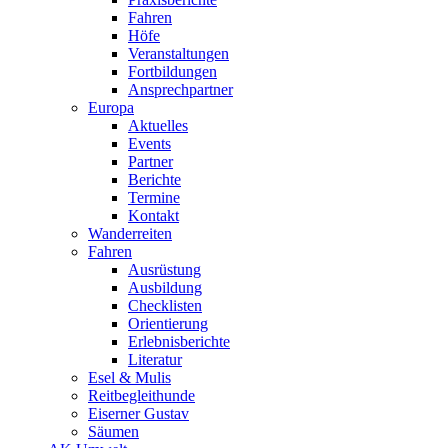
Fahren
Höfe
Veranstaltungen
Fortbildungen
Ansprechpartner
Europa
Aktuelles
Events
Partner
Berichte
Termine
Kontakt
Wanderreiten
Fahren
Ausrüstung
Ausbildung
Checklisten
Orientierung
Erlebnisberichte
Literatur
Esel & Mulis
Reitbegleithunde
Eiserner Gustav
Säumen