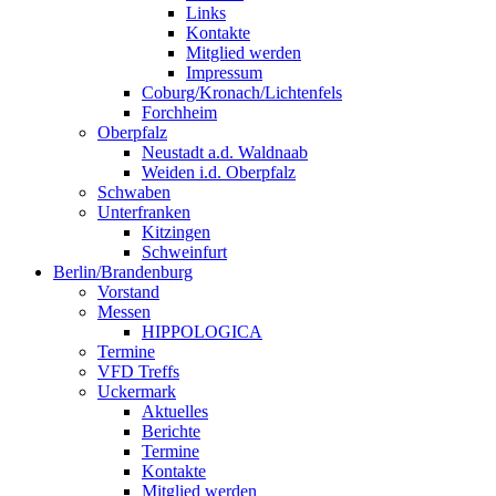
Links
Kontakte
Mitglied werden
Impressum
Coburg/Kronach/Lichtenfels
Forchheim
Oberpfalz
Neustadt a.d. Waldnaab
Weiden i.d. Oberpfalz
Schwaben
Unterfranken
Kitzingen
Schweinfurt
Berlin/Brandenburg
Vorstand
Messen
HIPPOLOGICA
Termine
VFD Treffs
Uckermark
Aktuelles
Berichte
Termine
Kontakte
Mitglied werden