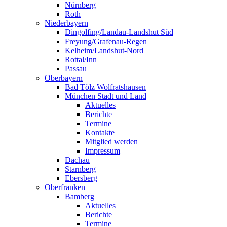
Nürnberg
Roth
Niederbayern
Dingolfing/Landau-Landshut Süd
Freyung/Grafenau-Regen
Kelheim/Landshut-Nord
Rottal/Inn
Passau
Oberbayern
Bad Tölz Wolfratshausen
München Stadt und Land
Aktuelles
Berichte
Termine
Kontakte
Mitglied werden
Impressum
Dachau
Starnberg
Ebersberg
Oberfranken
Bamberg
Aktuelles
Berichte
Termine