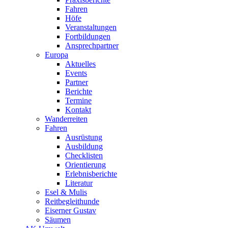
Fahren
Höfe
Veranstaltungen
Fortbildungen
Ansprechpartner
Europa
Aktuelles
Events
Partner
Berichte
Termine
Kontakt
Wanderreiten
Fahren
Ausrüstung
Ausbildung
Checklisten
Orientierung
Erlebnisberichte
Literatur
Esel & Mulis
Reitbegleithunde
Eiserner Gustav
Säumen