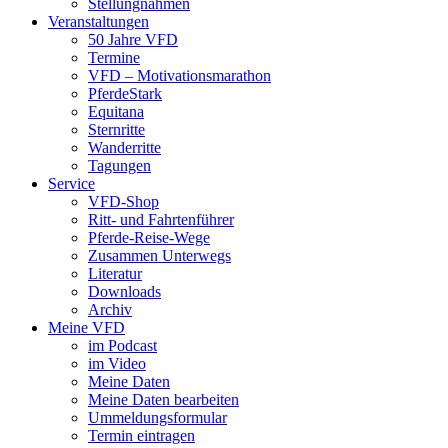
Stellungnahmen
Veranstaltungen
50 Jahre VFD
Termine
VFD – Motivationsmarathon
PferdeStark
Equitana
Sternritte
Wanderritte
Tagungen
Service
VFD-Shop
Ritt- und Fahrtenführer
Pferde-Reise-Wege
Zusammen Unterwegs
Literatur
Downloads
Archiv
Meine VFD
im Podcast
im Video
Meine Daten
Meine Daten bearbeiten
Ummeldungsformular
Termin eintragen