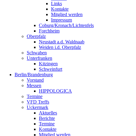
Links
Kontakte
Mitglied werden
Impressum
Coburg/Kronach/Lichtenfels
Forchheim
Oberpfalz
Neustadt a.d. Waldnaab
Weiden i.d. Oberpfalz
Schwaben
Unterfranken
Kitzingen
Schweinfurt
Berlin/Brandenburg
Vorstand
Messen
HIPPOLOGICA
Termine
VFD Treffs
Uckermark
Aktuelles
Berichte
Termine
Kontakte
Mitglied werden