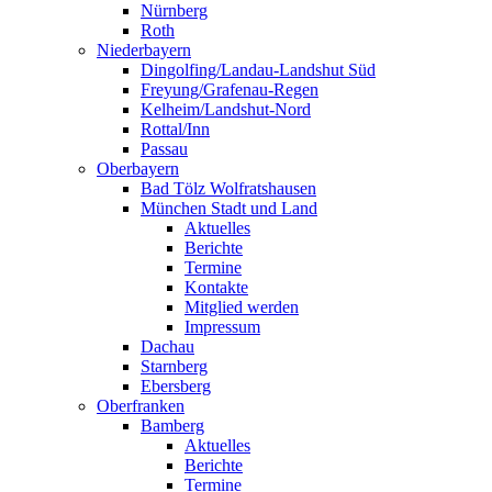
Nürnberg
Roth
Niederbayern
Dingolfing/Landau-Landshut Süd
Freyung/Grafenau-Regen
Kelheim/Landshut-Nord
Rottal/Inn
Passau
Oberbayern
Bad Tölz Wolfratshausen
München Stadt und Land
Aktuelles
Berichte
Termine
Kontakte
Mitglied werden
Impressum
Dachau
Starnberg
Ebersberg
Oberfranken
Bamberg
Aktuelles
Berichte
Termine