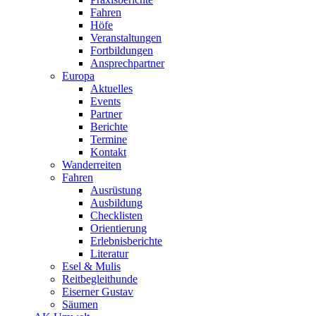
Fahren
Höfe
Veranstaltungen
Fortbildungen
Ansprechpartner
Europa
Aktuelles
Events
Partner
Berichte
Termine
Kontakt
Wanderreiten
Fahren
Ausrüstung
Ausbildung
Checklisten
Orientierung
Erlebnisberichte
Literatur
Esel & Mulis
Reitbegleithunde
Eiserner Gustav
Säumen