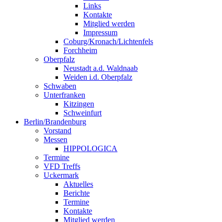
Links
Kontakte
Mitglied werden
Impressum
Coburg/Kronach/Lichtenfels
Forchheim
Oberpfalz
Neustadt a.d. Waldnaab
Weiden i.d. Oberpfalz
Schwaben
Unterfranken
Kitzingen
Schweinfurt
Berlin/Brandenburg
Vorstand
Messen
HIPPOLOGICA
Termine
VFD Treffs
Uckermark
Aktuelles
Berichte
Termine
Kontakte
Mitglied werden