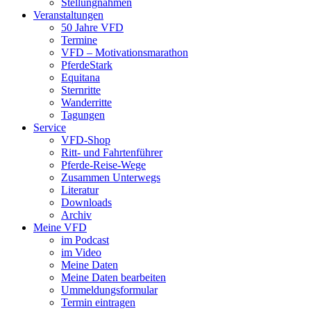
Stellungnahmen
Veranstaltungen
50 Jahre VFD
Termine
VFD – Motivationsmarathon
PferdeStark
Equitana
Sternritte
Wanderritte
Tagungen
Service
VFD-Shop
Ritt- und Fahrtenführer
Pferde-Reise-Wege
Zusammen Unterwegs
Literatur
Downloads
Archiv
Meine VFD
im Podcast
im Video
Meine Daten
Meine Daten bearbeiten
Ummeldungsformular
Termin eintragen