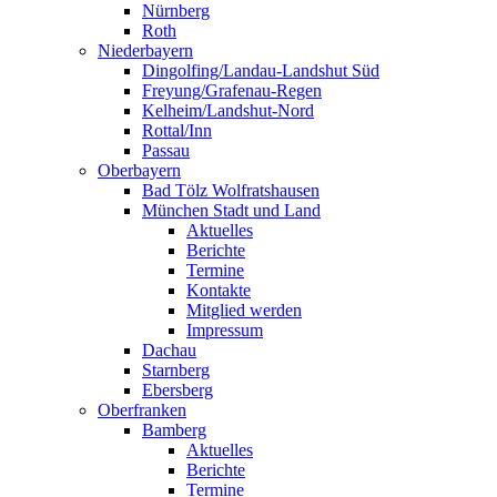
Nürnberg
Roth
Niederbayern
Dingolfing/Landau-Landshut Süd
Freyung/Grafenau-Regen
Kelheim/Landshut-Nord
Rottal/Inn
Passau
Oberbayern
Bad Tölz Wolfratshausen
München Stadt und Land
Aktuelles
Berichte
Termine
Kontakte
Mitglied werden
Impressum
Dachau
Starnberg
Ebersberg
Oberfranken
Bamberg
Aktuelles
Berichte
Termine