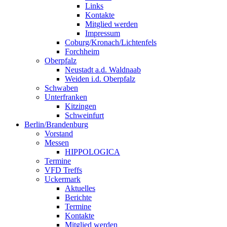
Links
Kontakte
Mitglied werden
Impressum
Coburg/Kronach/Lichtenfels
Forchheim
Oberpfalz
Neustadt a.d. Waldnaab
Weiden i.d. Oberpfalz
Schwaben
Unterfranken
Kitzingen
Schweinfurt
Berlin/Brandenburg
Vorstand
Messen
HIPPOLOGICA
Termine
VFD Treffs
Uckermark
Aktuelles
Berichte
Termine
Kontakte
Mitglied werden