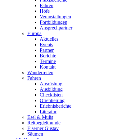
Fahren
Höfe
Veranstaltungen
Fortbildungen
Ansprechpartner
Europa
Aktuelles
Events
Partner
Berichte
Termine
Kontakt
Wanderreiten
Fahren
Ausrüstung
Ausbildung
Checklisten
Orientierung
Erlebnisberichte
Literatur
Esel & Mulis
Reitbegleithunde
Eiserner Gustav
Säumen