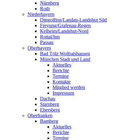
Nürnberg
Roth
Niederbayern
Dingolfing/Landau-Landshut Süd
Freyung/Grafenau-Regen
Kelheim/Landshut-Nord
Rottal/Inn
Passau
Oberbayern
Bad Tölz Wolfratshausen
München Stadt und Land
Aktuelles
Berichte
Termine
Kontakte
Mitglied werden
Impressum
Dachau
Starnberg
Ebersberg
Oberfranken
Bamberg
Aktuelles
Berichte
Termine