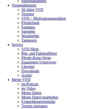
Stellungnahmen
Veranstaltungen
50 Jahre VFD
Termine
VFD – Motivationsmarathon
PferdeStark
Equitana
Sternritte
Wanderritte
Tagungen
Service
VFD-Shop
Ritt- und Fahrtenführer
Pferde-Reise-Wege
Zusammen Unterwegs
Literatur
Downloads
Archiv
Meine VFD
im Podcast
im Video
Meine Daten
Meine Daten bearbeiten
Ummeldungsformular
Termin eintragen