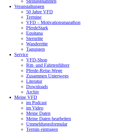
Stellungnahmen
Veranstaltungen
50 Jahre VFD
Termine
VFD – Motivationsmarathon
PferdeStark
Equitana
Sternritte
Wanderritte
Tagungen
Service
VFD-Shop
Ritt- und Fahrtenführer
Pferde-Reise-Wege
Zusammen Unterwegs
Literatur
Downloads
Archiv
Meine VFD
im Podcast
im Video
Meine Daten
Meine Daten bearbeiten
Ummeldungsformular
Termin eintragen