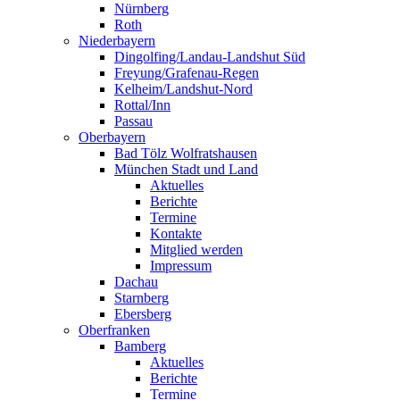
Nürnberg
Roth
Niederbayern
Dingolfing/Landau-Landshut Süd
Freyung/Grafenau-Regen
Kelheim/Landshut-Nord
Rottal/Inn
Passau
Oberbayern
Bad Tölz Wolfratshausen
München Stadt und Land
Aktuelles
Berichte
Termine
Kontakte
Mitglied werden
Impressum
Dachau
Starnberg
Ebersberg
Oberfranken
Bamberg
Aktuelles
Berichte
Termine