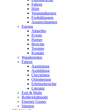
Fahren
Höfe
Veranstaltungen
Fortbildungen
Ansprechpartner
Europa
Aktuelles
Events
Partner
Berichte
Termine
Kontakt
Wanderreiten
Fahren
Ausrüstung
Ausbildung
Checklisten
Orientierung
Erlebnisberichte
Literatur
Esel & Mulis
Reitbegleithunde
Eiserner Gustav
Säumen