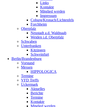
Links
Kontakte
Mitglied werden
Impressum
Coburg/Kronach/Lichtenfels
Forchheim
Oberpfalz
Neustadt a.d. Waldnaab
Weiden i.d. Oberpfalz
Schwaben
Unterfranken
Kitzingen
Schweinfurt
Berlin/Brandenburg
Vorstand
Messen
HIPPOLOGICA
Termine
VFD Treffs
Uckermark
Aktuelles
Berichte
Termine
Kontakte
Mitglied werden