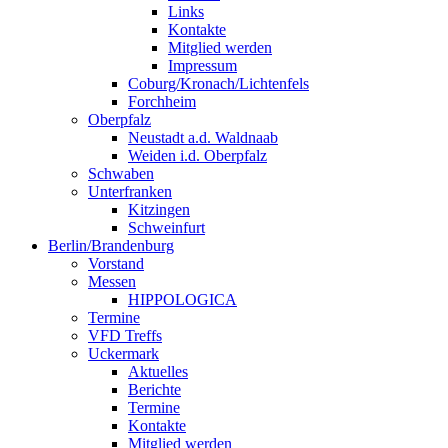
Links
Kontakte
Mitglied werden
Impressum
Coburg/Kronach/Lichtenfels
Forchheim
Oberpfalz
Neustadt a.d. Waldnaab
Weiden i.d. Oberpfalz
Schwaben
Unterfranken
Kitzingen
Schweinfurt
Berlin/Brandenburg
Vorstand
Messen
HIPPOLOGICA
Termine
VFD Treffs
Uckermark
Aktuelles
Berichte
Termine
Kontakte
Mitglied werden