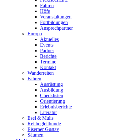
Fahren
Höfe
Veranstaltungen
Fortbildungen
Ansprechpartner
Europa
Aktuelles
Events
Partner
Berichte
Termine
Kontakt
Wanderreiten
Fahren
Ausrüstung
Ausbildung
Checklisten
Orientierung
Erlebnisberichte
Literatur
Esel & Mulis
Reitbegleithunde
Eiserner Gustav
Säumen