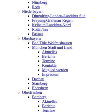
Nürnberg
Roth
Niederbayern
Dingolfing/Landau-Landshut Süd
Freyung/Grafenau-Regen
Kelheim/Landshut-Nord
Rottal/Inn
Passau
Oberbayern
Bad Tölz Wolfratshausen
München Stadt und Land
Aktuelles
Berichte
Termine
Kontakte
Mitglied werden
Impressum
Dachau
Starnberg
Ebersberg
Oberfranken
Bamberg
Aktuelles
Berichte
Termine