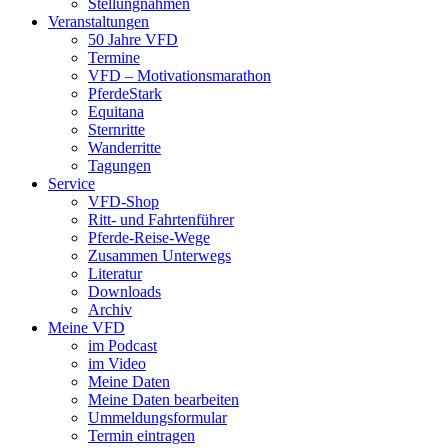
Stellungnahmen
Veranstaltungen
50 Jahre VFD
Termine
VFD – Motivationsmarathon
PferdeStark
Equitana
Sternritte
Wanderritte
Tagungen
Service
VFD-Shop
Ritt- und Fahrtenführer
Pferde-Reise-Wege
Zusammen Unterwegs
Literatur
Downloads
Archiv
Meine VFD
im Podcast
im Video
Meine Daten
Meine Daten bearbeiten
Ummeldungsformular
Termin eintragen