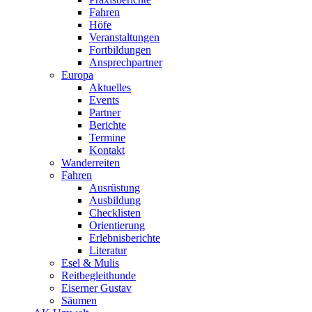
Fahren
Höfe
Veranstaltungen
Fortbildungen
Ansprechpartner
Europa
Aktuelles
Events
Partner
Berichte
Termine
Kontakt
Wanderreiten
Fahren
Ausrüstung
Ausbildung
Checklisten
Orientierung
Erlebnisberichte
Literatur
Esel & Mulis
Reitbegleithunde
Eiserner Gustav
Säumen