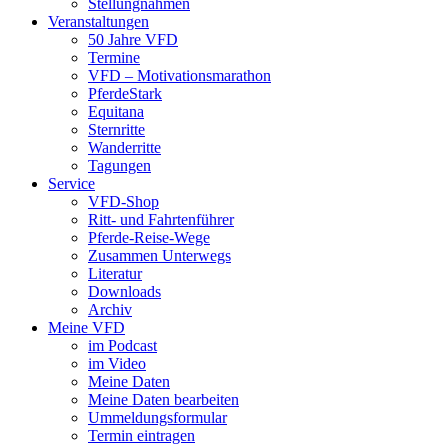
Stellungnahmen
Veranstaltungen
50 Jahre VFD
Termine
VFD – Motivationsmarathon
PferdeStark
Equitana
Sternritte
Wanderritte
Tagungen
Service
VFD-Shop
Ritt- und Fahrtenführer
Pferde-Reise-Wege
Zusammen Unterwegs
Literatur
Downloads
Archiv
Meine VFD
im Podcast
im Video
Meine Daten
Meine Daten bearbeiten
Ummeldungsformular
Termin eintragen