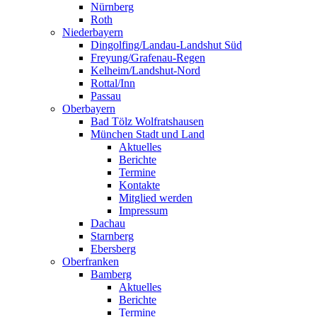
Nürnberg
Roth
Niederbayern
Dingolfing/Landau-Landshut Süd
Freyung/Grafenau-Regen
Kelheim/Landshut-Nord
Rottal/Inn
Passau
Oberbayern
Bad Tölz Wolfratshausen
München Stadt und Land
Aktuelles
Berichte
Termine
Kontakte
Mitglied werden
Impressum
Dachau
Starnberg
Ebersberg
Oberfranken
Bamberg
Aktuelles
Berichte
Termine