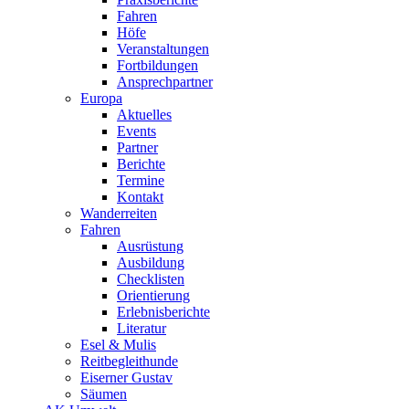
Fahren
Höfe
Veranstaltungen
Fortbildungen
Ansprechpartner
Europa
Aktuelles
Events
Partner
Berichte
Termine
Kontakt
Wanderreiten
Fahren
Ausrüstung
Ausbildung
Checklisten
Orientierung
Erlebnisberichte
Literatur
Esel & Mulis
Reitbegleithunde
Eiserner Gustav
Säumen