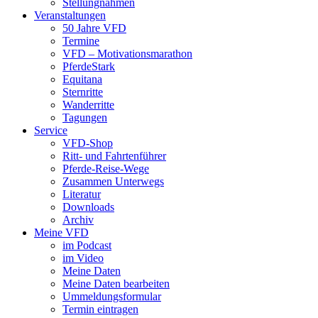
Stellungnahmen
Veranstaltungen
50 Jahre VFD
Termine
VFD – Motivationsmarathon
PferdeStark
Equitana
Sternritte
Wanderritte
Tagungen
Service
VFD-Shop
Ritt- und Fahrtenführer
Pferde-Reise-Wege
Zusammen Unterwegs
Literatur
Downloads
Archiv
Meine VFD
im Podcast
im Video
Meine Daten
Meine Daten bearbeiten
Ummeldungsformular
Termin eintragen