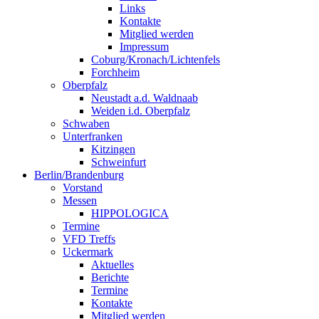
Links
Kontakte
Mitglied werden
Impressum
Coburg/Kronach/Lichtenfels
Forchheim
Oberpfalz
Neustadt a.d. Waldnaab
Weiden i.d. Oberpfalz
Schwaben
Unterfranken
Kitzingen
Schweinfurt
Berlin/Brandenburg
Vorstand
Messen
HIPPOLOGICA
Termine
VFD Treffs
Uckermark
Aktuelles
Berichte
Termine
Kontakte
Mitglied werden