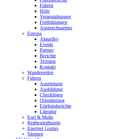
Fahren
Höfe
Veranstaltungen
Fortbildungen
Ansprechpartner
Europa
Aktuelles
Events
Partner
Berichte
Termine
Kontakt
Wanderreiten
Fahren
Ausrüstung
Ausbildung
Checklisten
Orientierung
Erlebnisberichte
Literatur
Esel & Mulis
Reitbegleithunde
Eiserner Gustav
Säumen