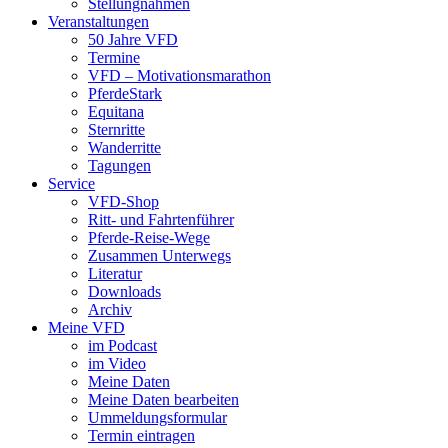
Stellungnahmen
Veranstaltungen
50 Jahre VFD
Termine
VFD – Motivationsmarathon
PferdeStark
Equitana
Sternritte
Wanderritte
Tagungen
Service
VFD-Shop
Ritt- und Fahrtenführer
Pferde-Reise-Wege
Zusammen Unterwegs
Literatur
Downloads
Archiv
Meine VFD
im Podcast
im Video
Meine Daten
Meine Daten bearbeiten
Ummeldungsformular
Termin eintragen