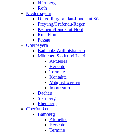
Nürnberg
Roth
Niederbayern
Dingolfing/Landau-Landshut Süd
Freyung/Grafenau-Regen
Kelheim/Landshut-Nord
Rottal/Inn
Passau
Oberbayern
Bad Tölz Wolfratshausen
München Stadt und Land
Aktuelles
Berichte
Termine
Kontakte
Mitglied werden
Impressum
Dachau
Starnberg
Ebersberg
Oberfranken
Bamberg
Aktuelles
Berichte
Termine