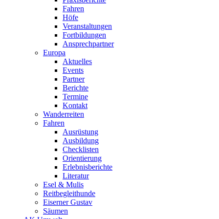
Fahren
Höfe
Veranstaltungen
Fortbildungen
Ansprechpartner
Europa
Aktuelles
Events
Partner
Berichte
Termine
Kontakt
Wanderreiten
Fahren
Ausrüstung
Ausbildung
Checklisten
Orientierung
Erlebnisberichte
Literatur
Esel & Mulis
Reitbegleithunde
Eiserner Gustav
Säumen