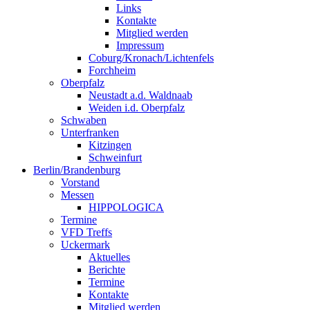
Links
Kontakte
Mitglied werden
Impressum
Coburg/Kronach/Lichtenfels
Forchheim
Oberpfalz
Neustadt a.d. Waldnaab
Weiden i.d. Oberpfalz
Schwaben
Unterfranken
Kitzingen
Schweinfurt
Berlin/Brandenburg
Vorstand
Messen
HIPPOLOGICA
Termine
VFD Treffs
Uckermark
Aktuelles
Berichte
Termine
Kontakte
Mitglied werden