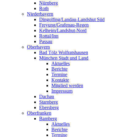
Nürnberg
Roth
Niederbayern
Dingolfing/Landau-Landshut Süd
Freyung/Grafenau-Regen
Kelheim/Landshut-Nord
Rottal/Inn
Passau
Oberbayern
Bad Tölz Wolfratshausen
München Stadt und Land
Aktuelles
Berichte
Termine
Kontakte
Mitglied werden
Impressum
Dachau
Starnberg
Ebersberg
Oberfranken
Bamberg
Aktuelles
Berichte
Termine