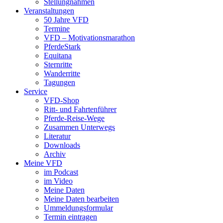
Stellungnahmen
Veranstaltungen
50 Jahre VFD
Termine
VFD – Motivationsmarathon
PferdeStark
Equitana
Sternritte
Wanderritte
Tagungen
Service
VFD-Shop
Ritt- und Fahrtenführer
Pferde-Reise-Wege
Zusammen Unterwegs
Literatur
Downloads
Archiv
Meine VFD
im Podcast
im Video
Meine Daten
Meine Daten bearbeiten
Ummeldungsformular
Termin eintragen