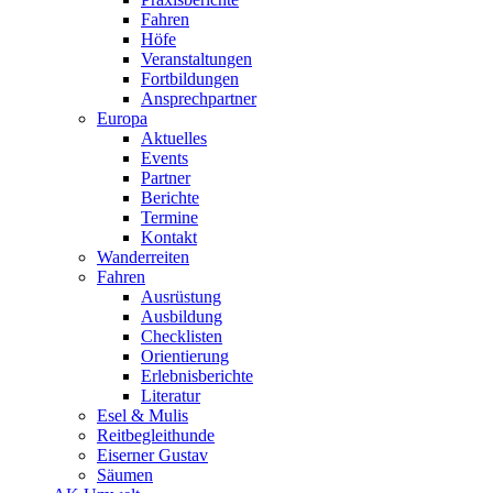
Fahren
Höfe
Veranstaltungen
Fortbildungen
Ansprechpartner
Europa
Aktuelles
Events
Partner
Berichte
Termine
Kontakt
Wanderreiten
Fahren
Ausrüstung
Ausbildung
Checklisten
Orientierung
Erlebnisberichte
Literatur
Esel & Mulis
Reitbegleithunde
Eiserner Gustav
Säumen