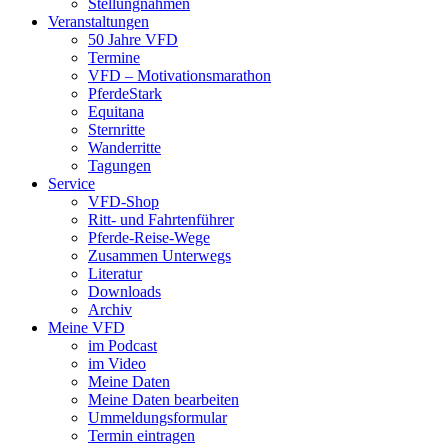
Stellungnahmen
Veranstaltungen
50 Jahre VFD
Termine
VFD – Motivationsmarathon
PferdeStark
Equitana
Sternritte
Wanderritte
Tagungen
Service
VFD-Shop
Ritt- und Fahrtenführer
Pferde-Reise-Wege
Zusammen Unterwegs
Literatur
Downloads
Archiv
Meine VFD
im Podcast
im Video
Meine Daten
Meine Daten bearbeiten
Ummeldungsformular
Termin eintragen