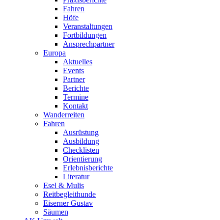
Fahren
Höfe
Veranstaltungen
Fortbildungen
Ansprechpartner
Europa
Aktuelles
Events
Partner
Berichte
Termine
Kontakt
Wanderreiten
Fahren
Ausrüstung
Ausbildung
Checklisten
Orientierung
Erlebnisberichte
Literatur
Esel & Mulis
Reitbegleithunde
Eiserner Gustav
Säumen