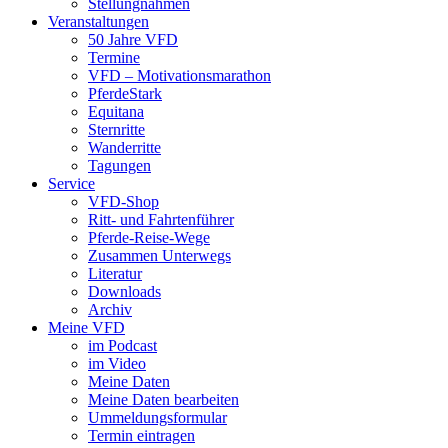
Stellungnahmen
Veranstaltungen
50 Jahre VFD
Termine
VFD – Motivationsmarathon
PferdeStark
Equitana
Sternritte
Wanderritte
Tagungen
Service
VFD-Shop
Ritt- und Fahrtenführer
Pferde-Reise-Wege
Zusammen Unterwegs
Literatur
Downloads
Archiv
Meine VFD
im Podcast
im Video
Meine Daten
Meine Daten bearbeiten
Ummeldungsformular
Termin eintragen