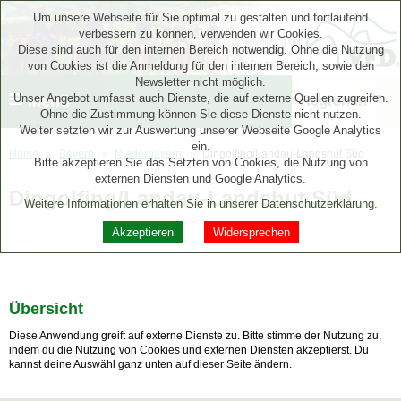
Um unsere Webseite für Sie optimal zu gestalten und fortlaufend
verbessern zu können, verwenden wir Cookies.
Diese sind auch für den internen Bereich notwendig. Ohne die Nutzung
von Cookies ist die Anmeldung für den internen Bereich, sowie den
Newsletter nicht möglich.
Unser Angebot umfasst auch Dienste, die auf externe Quellen zugreifen.
Menü
Regionen
Ohne die Zustimmung können Sie diese Dienste nicht nutzen.
Weiter setzten wir zur Auswertung unserer Webseite Google Analytics
ein.
Home
Bayern
Niederbayern
Dingolfing/Landau-Landshut Süd
Bitte akzeptieren Sie das Setzten von Cookies, die Nutzung von
externen Diensten und Google Analytics.
Dingolfing/Landau-Landshut Süd
Weitere Informationen erhalten Sie in unserer Datenschutzerklärung.
Akzeptieren
Widersprechen
Übersicht
Diese Anwendung greift auf externe Dienste zu. Bitte stimme der Nutzung zu,
indem du die Nutzung von Cookies und externen Diensten akzeptierst. Du
kannst deine Auswähl ganz unten auf dieser Seite ändern.