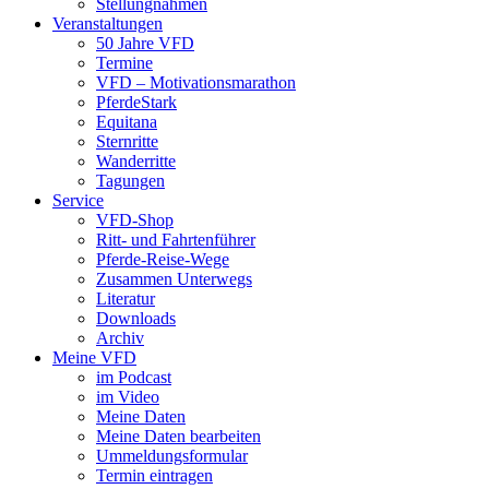
Stellungnahmen
Veranstaltungen
50 Jahre VFD
Termine
VFD – Motivationsmarathon
PferdeStark
Equitana
Sternritte
Wanderritte
Tagungen
Service
VFD-Shop
Ritt- und Fahrtenführer
Pferde-Reise-Wege
Zusammen Unterwegs
Literatur
Downloads
Archiv
Meine VFD
im Podcast
im Video
Meine Daten
Meine Daten bearbeiten
Ummeldungsformular
Termin eintragen