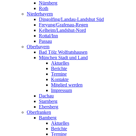
Nürnberg
Roth
Niederbayern
Dingolfing/Landau-Landshut Süd
Freyung/Grafenau-Regen
Kelheim/Landshut-Nord
Rottal/Inn
Passau
Oberbayern
Bad Tölz Wolfratshausen
München Stadt und Land
Aktuelles
Berichte
Termine
Kontakte
Mitglied werden
Impressum
Dachau
Starnberg
Ebersberg
Oberfranken
Bamberg
Aktuelles
Berichte
Termine