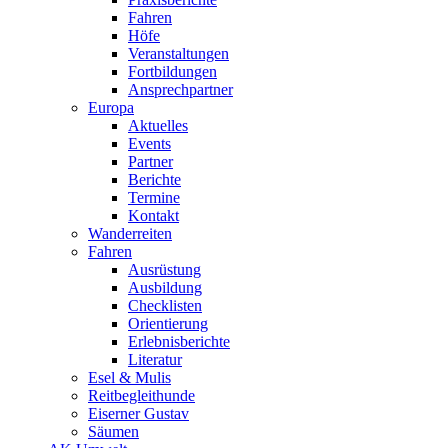
Fahren
Höfe
Veranstaltungen
Fortbildungen
Ansprechpartner
Europa
Aktuelles
Events
Partner
Berichte
Termine
Kontakt
Wanderreiten
Fahren
Ausrüstung
Ausbildung
Checklisten
Orientierung
Erlebnisberichte
Literatur
Esel & Mulis
Reitbegleithunde
Eiserner Gustav
Säumen