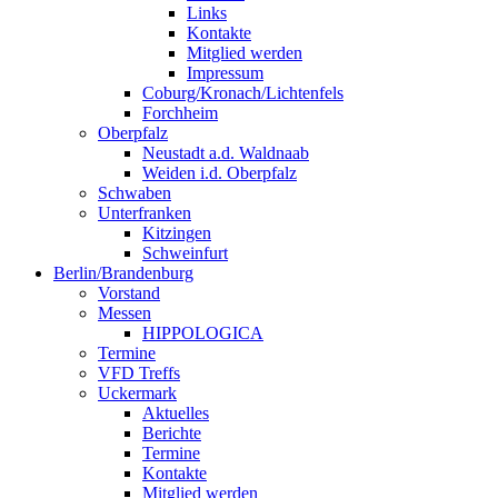
Links
Kontakte
Mitglied werden
Impressum
Coburg/Kronach/Lichtenfels
Forchheim
Oberpfalz
Neustadt a.d. Waldnaab
Weiden i.d. Oberpfalz
Schwaben
Unterfranken
Kitzingen
Schweinfurt
Berlin/Brandenburg
Vorstand
Messen
HIPPOLOGICA
Termine
VFD Treffs
Uckermark
Aktuelles
Berichte
Termine
Kontakte
Mitglied werden