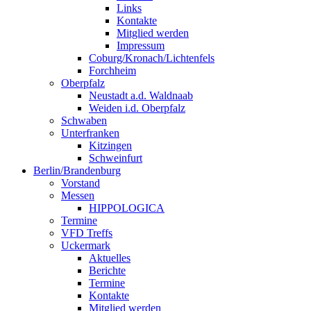
Links
Kontakte
Mitglied werden
Impressum
Coburg/Kronach/Lichtenfels
Forchheim
Oberpfalz
Neustadt a.d. Waldnaab
Weiden i.d. Oberpfalz
Schwaben
Unterfranken
Kitzingen
Schweinfurt
Berlin/Brandenburg
Vorstand
Messen
HIPPOLOGICA
Termine
VFD Treffs
Uckermark
Aktuelles
Berichte
Termine
Kontakte
Mitglied werden