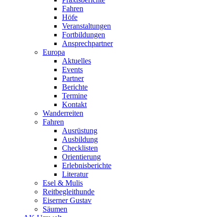
Fahren
Höfe
Veranstaltungen
Fortbildungen
Ansprechpartner
Europa
Aktuelles
Events
Partner
Berichte
Termine
Kontakt
Wanderreiten
Fahren
Ausrüstung
Ausbildung
Checklisten
Orientierung
Erlebnisberichte
Literatur
Esel & Mulis
Reitbegleithunde
Eiserner Gustav
Säumen