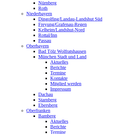
Nürnberg
Roth
Niederbayern
Dingolfing/Landau-Landshut Süd
Freyung/Grafenau-Regen
Kelheim/Landshut-Nord
Rottal/Inn
Passau
Oberbayern
Bad Tölz Wolfratshausen
München Stadt und Land
Aktuelles
Berichte
Termine
Kontakte
Mitglied werden
Impressum
Dachau
Starnberg
Ebersberg
Oberfranken
Bamberg
Aktuelles
Berichte
Termine