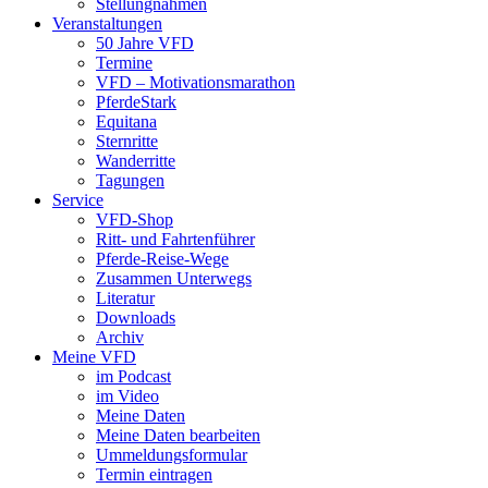
Stellungnahmen
Veranstaltungen
50 Jahre VFD
Termine
VFD – Motivationsmarathon
PferdeStark
Equitana
Sternritte
Wanderritte
Tagungen
Service
VFD-Shop
Ritt- und Fahrtenführer
Pferde-Reise-Wege
Zusammen Unterwegs
Literatur
Downloads
Archiv
Meine VFD
im Podcast
im Video
Meine Daten
Meine Daten bearbeiten
Ummeldungsformular
Termin eintragen