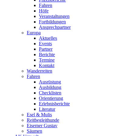
Fahren
Höfe
Veranstaltungen
Fortbildungen
Ansprechpartner
Europa
Aktuelles
Events
Partner
Berichte
Termine
Kontakt
Wanderreiten
Fahren
Ausrüstung
Ausbildung
Checklisten
Orientierung
Erlebnisberichte
Literatur
Esel & Mulis
Reitbegleithunde
Eiserner Gustav
Säumen