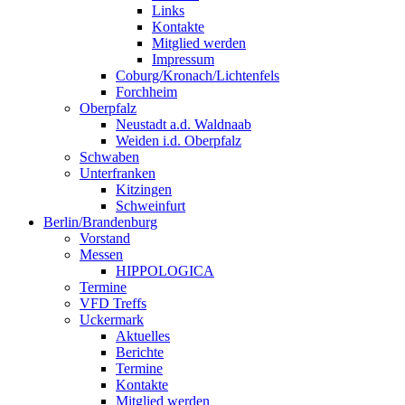
Links
Kontakte
Mitglied werden
Impressum
Coburg/Kronach/Lichtenfels
Forchheim
Oberpfalz
Neustadt a.d. Waldnaab
Weiden i.d. Oberpfalz
Schwaben
Unterfranken
Kitzingen
Schweinfurt
Berlin/Brandenburg
Vorstand
Messen
HIPPOLOGICA
Termine
VFD Treffs
Uckermark
Aktuelles
Berichte
Termine
Kontakte
Mitglied werden