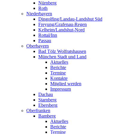
Nürnberg
Roth
Niederbayern
Dingolfing/Landau-Landshut Süd
Freyung/Grafenau-Regen
Kelheim/Landshut-Nord
Rottal/Inn
Passau
Oberbayern
Bad Tölz Wolfratshausen
München Stadt und Land
Aktuelles
Berichte
Termine
Kontakte
Mitglied werden
Impressum
Dachau
Starnberg
Ebersberg
Oberfranken
Bamberg
Aktuelles
Berichte
Termine