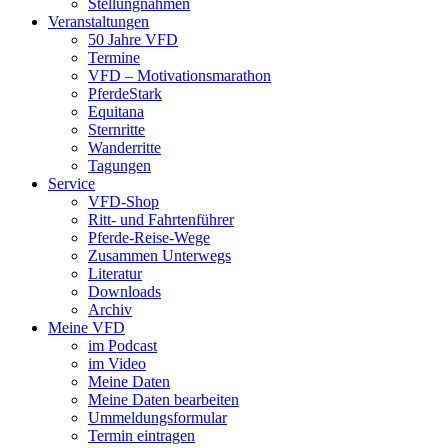
Stellungnahmen
Veranstaltungen
50 Jahre VFD
Termine
VFD – Motivationsmarathon
PferdeStark
Equitana
Sternritte
Wanderritte
Tagungen
Service
VFD-Shop
Ritt- und Fahrtenführer
Pferde-Reise-Wege
Zusammen Unterwegs
Literatur
Downloads
Archiv
Meine VFD
im Podcast
im Video
Meine Daten
Meine Daten bearbeiten
Ummeldungsformular
Termin eintragen