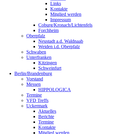
Links
Kontakte
Mitglied werden
Impressum
Coburg/Kronach/Lichtenfels
Forchheim
Oberpfalz
Neustadt a.d. Waldnaab
Weiden i.d. Oberpfalz
Schwaben
Unterfranken
Kitzingen
Schweinfurt
Berlin/Brandenburg
Vorstand
Messen
HIPPOLOGICA
Termine
VFD Treffs
Uckermark
Aktuelles
Berichte
Termine
Kontakte
Mitglied werden