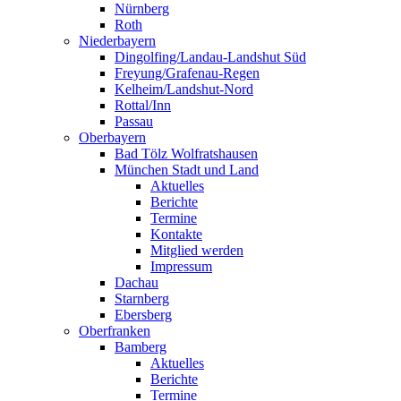
Nürnberg
Roth
Niederbayern
Dingolfing/Landau-Landshut Süd
Freyung/Grafenau-Regen
Kelheim/Landshut-Nord
Rottal/Inn
Passau
Oberbayern
Bad Tölz Wolfratshausen
München Stadt und Land
Aktuelles
Berichte
Termine
Kontakte
Mitglied werden
Impressum
Dachau
Starnberg
Ebersberg
Oberfranken
Bamberg
Aktuelles
Berichte
Termine