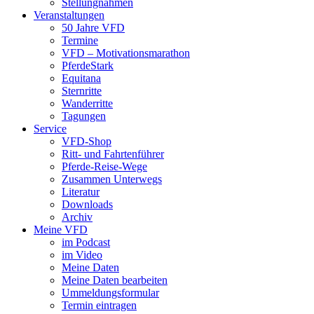
Stellungnahmen
Veranstaltungen
50 Jahre VFD
Termine
VFD – Motivationsmarathon
PferdeStark
Equitana
Sternritte
Wanderritte
Tagungen
Service
VFD-Shop
Ritt- und Fahrtenführer
Pferde-Reise-Wege
Zusammen Unterwegs
Literatur
Downloads
Archiv
Meine VFD
im Podcast
im Video
Meine Daten
Meine Daten bearbeiten
Ummeldungsformular
Termin eintragen