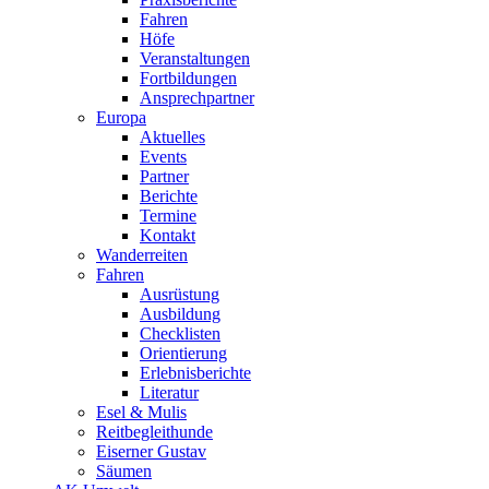
Fahren
Höfe
Veranstaltungen
Fortbildungen
Ansprechpartner
Europa
Aktuelles
Events
Partner
Berichte
Termine
Kontakt
Wanderreiten
Fahren
Ausrüstung
Ausbildung
Checklisten
Orientierung
Erlebnisberichte
Literatur
Esel & Mulis
Reitbegleithunde
Eiserner Gustav
Säumen