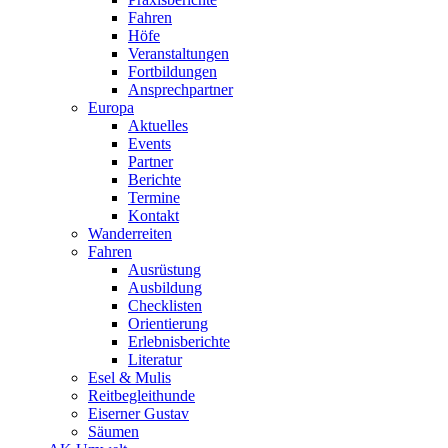
Fahren
Höfe
Veranstaltungen
Fortbildungen
Ansprechpartner
Europa
Aktuelles
Events
Partner
Berichte
Termine
Kontakt
Wanderreiten
Fahren
Ausrüstung
Ausbildung
Checklisten
Orientierung
Erlebnisberichte
Literatur
Esel & Mulis
Reitbegleithunde
Eiserner Gustav
Säumen