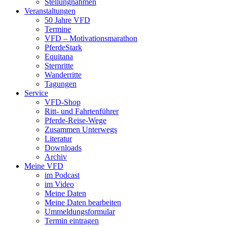
Stellungnahmen
Veranstaltungen
50 Jahre VFD
Termine
VFD – Motivationsmarathon
PferdeStark
Equitana
Sternritte
Wanderritte
Tagungen
Service
VFD-Shop
Ritt- und Fahrtenführer
Pferde-Reise-Wege
Zusammen Unterwegs
Literatur
Downloads
Archiv
Meine VFD
im Podcast
im Video
Meine Daten
Meine Daten bearbeiten
Ummeldungsformular
Termin eintragen