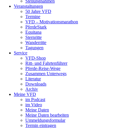
Stellungnahmen
Veranstaltungen
50 Jahre VFD
Termine
VFD – Motivationsmarathon
PferdeStark
Equitana
Sternritte
Wanderritte
Tagungen
Service
VFD-Shop
Ritt- und Fahrtenführer
Pferde-Reise-Wege
Zusammen Unterwegs
Literatur
Downloads
Archiv
Meine VFD
im Podcast
im Video
Meine Daten
Meine Daten bearbeiten
Ummeldungsformular
Termin eintragen