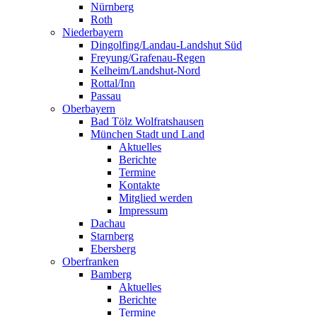
Nürnberg
Roth
Niederbayern
Dingolfing/Landau-Landshut Süd
Freyung/Grafenau-Regen
Kelheim/Landshut-Nord
Rottal/Inn
Passau
Oberbayern
Bad Tölz Wolfratshausen
München Stadt und Land
Aktuelles
Berichte
Termine
Kontakte
Mitglied werden
Impressum
Dachau
Starnberg
Ebersberg
Oberfranken
Bamberg
Aktuelles
Berichte
Termine