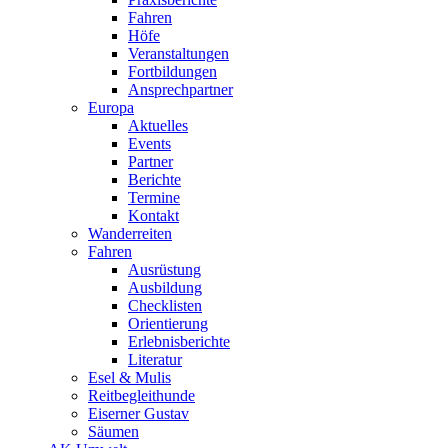
Fahren
Höfe
Veranstaltungen
Fortbildungen
Ansprechpartner
Europa
Aktuelles
Events
Partner
Berichte
Termine
Kontakt
Wanderreiten
Fahren
Ausrüstung
Ausbildung
Checklisten
Orientierung
Erlebnisberichte
Literatur
Esel & Mulis
Reitbegleithunde
Eiserner Gustav
Säumen