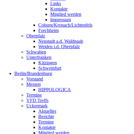
Links
Kontakte
Mitglied werden
Impressum
Coburg/Kronach/Lichtenfels
Forchheim
Oberpfalz
Neustadt a.d. Waldnaab
Weiden i.d. Oberpfalz
Schwaben
Unterfranken
Kitzingen
Schweinfurt
Berlin/Brandenburg
Vorstand
Messen
HIPPOLOGICA
Termine
VFD Treffs
Uckermark
Aktuelles
Berichte
Termine
Kontakte
Mitglied werden