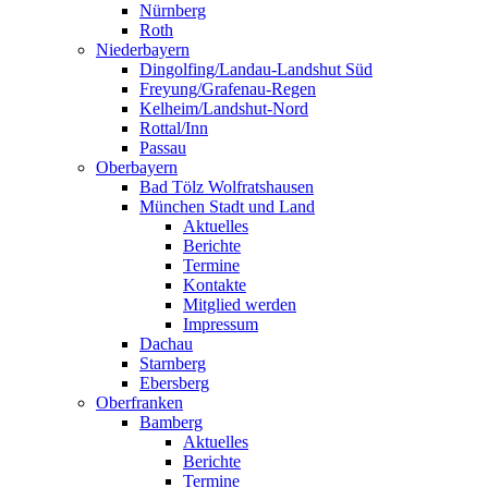
Nürnberg
Roth
Niederbayern
Dingolfing/Landau-Landshut Süd
Freyung/Grafenau-Regen
Kelheim/Landshut-Nord
Rottal/Inn
Passau
Oberbayern
Bad Tölz Wolfratshausen
München Stadt und Land
Aktuelles
Berichte
Termine
Kontakte
Mitglied werden
Impressum
Dachau
Starnberg
Ebersberg
Oberfranken
Bamberg
Aktuelles
Berichte
Termine