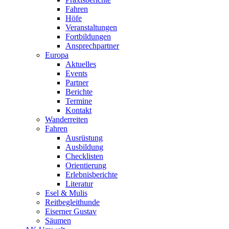
Fahren
Höfe
Veranstaltungen
Fortbildungen
Ansprechpartner
Europa
Aktuelles
Events
Partner
Berichte
Termine
Kontakt
Wanderreiten
Fahren
Ausrüstung
Ausbildung
Checklisten
Orientierung
Erlebnisberichte
Literatur
Esel & Mulis
Reitbegleithunde
Eiserner Gustav
Säumen