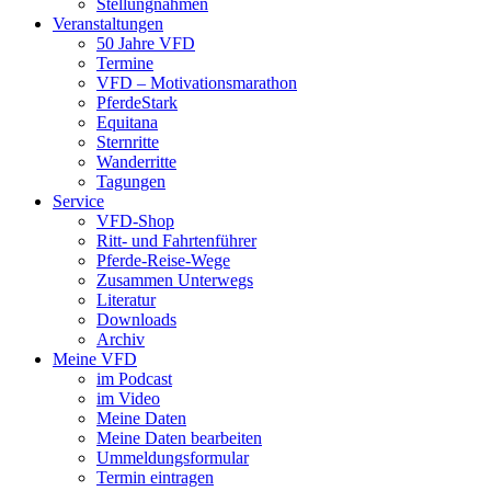
Stellungnahmen
Veranstaltungen
50 Jahre VFD
Termine
VFD – Motivationsmarathon
PferdeStark
Equitana
Sternritte
Wanderritte
Tagungen
Service
VFD-Shop
Ritt- und Fahrtenführer
Pferde-Reise-Wege
Zusammen Unterwegs
Literatur
Downloads
Archiv
Meine VFD
im Podcast
im Video
Meine Daten
Meine Daten bearbeiten
Ummeldungsformular
Termin eintragen