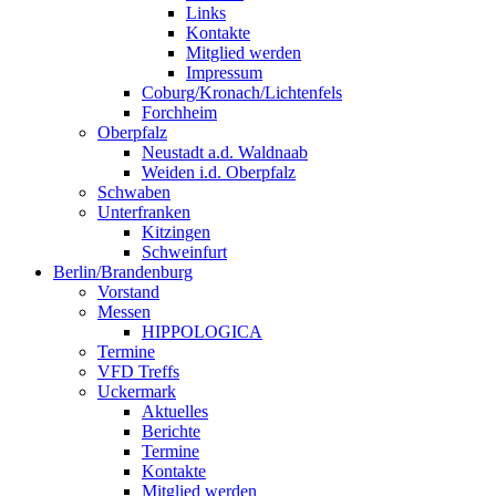
Links
Kontakte
Mitglied werden
Impressum
Coburg/Kronach/Lichtenfels
Forchheim
Oberpfalz
Neustadt a.d. Waldnaab
Weiden i.d. Oberpfalz
Schwaben
Unterfranken
Kitzingen
Schweinfurt
Berlin/Brandenburg
Vorstand
Messen
HIPPOLOGICA
Termine
VFD Treffs
Uckermark
Aktuelles
Berichte
Termine
Kontakte
Mitglied werden