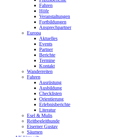
Fahren
Höfe
Veranstaltungen
Fortbildungen
Ansprechpartner
Europa
Aktuelles
Events
Partner
Berichte
Termine
Kontakt
Wanderreiten
Fahren
Ausrüstung
Ausbildung
Checklisten
Orientierung
Erlebnisberichte
Literatur
Esel & Mulis
Reitbegleithunde
Eiserner Gustav
Säumen