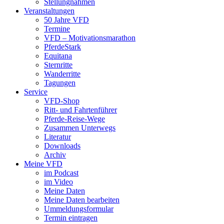
Stellungnahmen
Veranstaltungen
50 Jahre VFD
Termine
VFD – Motivationsmarathon
PferdeStark
Equitana
Sternritte
Wanderritte
Tagungen
Service
VFD-Shop
Ritt- und Fahrtenführer
Pferde-Reise-Wege
Zusammen Unterwegs
Literatur
Downloads
Archiv
Meine VFD
im Podcast
im Video
Meine Daten
Meine Daten bearbeiten
Ummeldungsformular
Termin eintragen