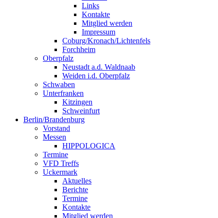
Links
Kontakte
Mitglied werden
Impressum
Coburg/Kronach/Lichtenfels
Forchheim
Oberpfalz
Neustadt a.d. Waldnaab
Weiden i.d. Oberpfalz
Schwaben
Unterfranken
Kitzingen
Schweinfurt
Berlin/Brandenburg
Vorstand
Messen
HIPPOLOGICA
Termine
VFD Treffs
Uckermark
Aktuelles
Berichte
Termine
Kontakte
Mitglied werden