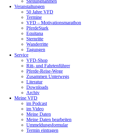
Stellungnahmen
Veranstaltungen
50 Jahre VFD
Termine
VFD – Motivationsmarathon
PferdeStark
Equitana
Sternritte
Wanderritte
Tagungen
Service
VFD-Shop
Ritt- und Fahrtenführer
Pferde-Reise-Wege
Zusammen Unterwegs
Literatur
Downloads
Archiv
Meine VFD
im Podcast
im Video
Meine Daten
Meine Daten bearbeiten
Ummeldungsformular
Termin eintragen