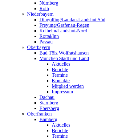
Nürnberg
Roth
Niederbayern
Dingolfing/Landau-Landshut Süd
Freyung/Grafenau-Regen
Kelheim/Landshut-Nord
Rottal/Inn
Passau
Oberbayern
Bad Tölz Wolfratshausen
München Stadt und Land
Aktuelles
Berichte
Termine
Kontakte
Mitglied werden
Impressum
Dachau
Starnberg
Ebersberg
Oberfranken
Bamberg
Aktuelles
Berichte
Termine