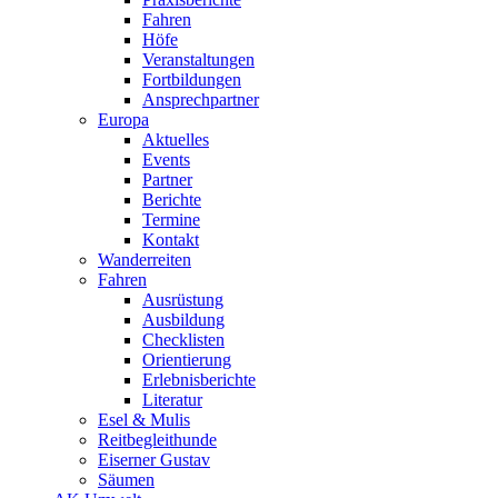
Fahren
Höfe
Veranstaltungen
Fortbildungen
Ansprechpartner
Europa
Aktuelles
Events
Partner
Berichte
Termine
Kontakt
Wanderreiten
Fahren
Ausrüstung
Ausbildung
Checklisten
Orientierung
Erlebnisberichte
Literatur
Esel & Mulis
Reitbegleithunde
Eiserner Gustav
Säumen