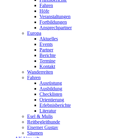
Fahren
Höfe
Veranstaltungen
Fortbildungen
Ansprechpartner
Europa
Aktuelles
Events
Partner
Berichte
Termine
Kontakt
Wanderreiten
Fahren
Ausrüstung
Ausbildung
Checklisten
Orientierung
Erlebnisberichte
Literatur
Esel & Mulis
Reitbegleithunde
Eiserner Gustav
Säumen