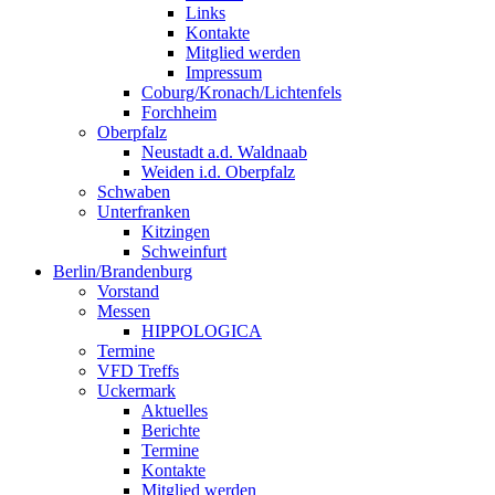
Links
Kontakte
Mitglied werden
Impressum
Coburg/Kronach/Lichtenfels
Forchheim
Oberpfalz
Neustadt a.d. Waldnaab
Weiden i.d. Oberpfalz
Schwaben
Unterfranken
Kitzingen
Schweinfurt
Berlin/Brandenburg
Vorstand
Messen
HIPPOLOGICA
Termine
VFD Treffs
Uckermark
Aktuelles
Berichte
Termine
Kontakte
Mitglied werden