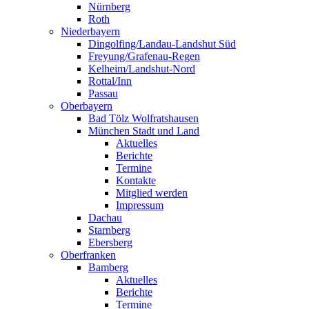
Nürnberg
Roth
Niederbayern
Dingolfing/Landau-Landshut Süd
Freyung/Grafenau-Regen
Kelheim/Landshut-Nord
Rottal/Inn
Passau
Oberbayern
Bad Tölz Wolfratshausen
München Stadt und Land
Aktuelles
Berichte
Termine
Kontakte
Mitglied werden
Impressum
Dachau
Starnberg
Ebersberg
Oberfranken
Bamberg
Aktuelles
Berichte
Termine