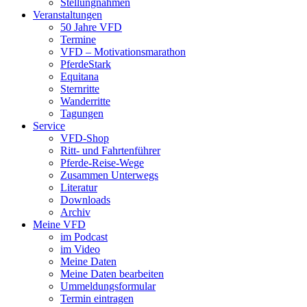
Stellungnahmen
Veranstaltungen
50 Jahre VFD
Termine
VFD – Motivationsmarathon
PferdeStark
Equitana
Sternritte
Wanderritte
Tagungen
Service
VFD-Shop
Ritt- und Fahrtenführer
Pferde-Reise-Wege
Zusammen Unterwegs
Literatur
Downloads
Archiv
Meine VFD
im Podcast
im Video
Meine Daten
Meine Daten bearbeiten
Ummeldungsformular
Termin eintragen