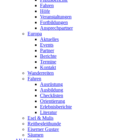
Fahren
Höfe
Veranstaltungen
Fortbildungen
Ansprechpartner
Europa
Aktuelles
Events
Partner
Berichte
Termine
Kontakt
Wanderreiten
Fahren
Ausrüstung
Ausbildung
Checklisten
Orientierung
Erlebnisberichte
Literatur
Esel & Mulis
Reitbegleithunde
Eiserner Gustav
Säumen