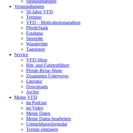
Stellungnahmen
Veranstaltungen
50 Jahre VFD
Termine
VFD – Motivationsmarathon
PferdeStark
Equitana
Sternritte
Wanderritte
Tagungen
Service
VFD-Shop
Ritt- und Fahrtenführer
Pferde-Reise-Wege
Zusammen Unterwegs
Literatur
Downloads
Archiv
Meine VFD
im Podcast
im Video
Meine Daten
Meine Daten bearbeiten
Ummeldungsformular
Termin eintragen