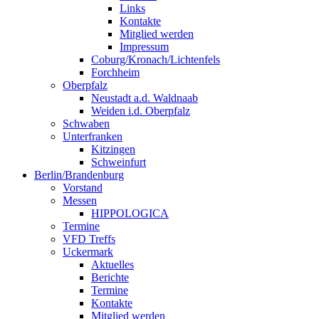
Links
Kontakte
Mitglied werden
Impressum
Coburg/Kronach/Lichtenfels
Forchheim
Oberpfalz
Neustadt a.d. Waldnaab
Weiden i.d. Oberpfalz
Schwaben
Unterfranken
Kitzingen
Schweinfurt
Berlin/Brandenburg
Vorstand
Messen
HIPPOLOGICA
Termine
VFD Treffs
Uckermark
Aktuelles
Berichte
Termine
Kontakte
Mitglied werden