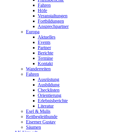
Fahren
Höfe
Veranstaltungen
Fortbildungen
Ansprechpartner
Europa
Aktuelles
Events
Partner
Berichte
Termine
Kontakt
Wanderreiten
Fahren
Ausrüstung
Ausbildung
Checklisten
Orientierung
Erlebnisberichte
Literatur
Esel & Mulis
Reitbegleithunde
Eiserner Gustav
Säumen