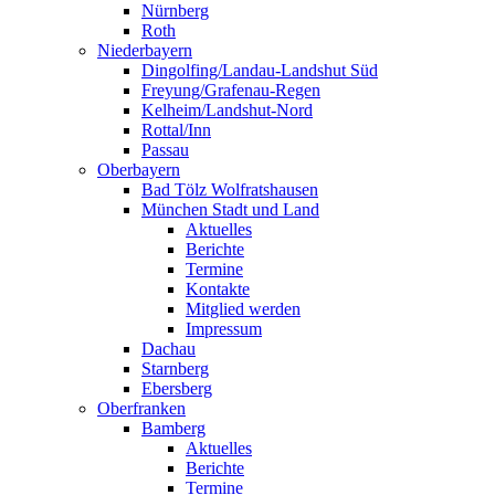
Nürnberg
Roth
Niederbayern
Dingolfing/Landau-Landshut Süd
Freyung/Grafenau-Regen
Kelheim/Landshut-Nord
Rottal/Inn
Passau
Oberbayern
Bad Tölz Wolfratshausen
München Stadt und Land
Aktuelles
Berichte
Termine
Kontakte
Mitglied werden
Impressum
Dachau
Starnberg
Ebersberg
Oberfranken
Bamberg
Aktuelles
Berichte
Termine