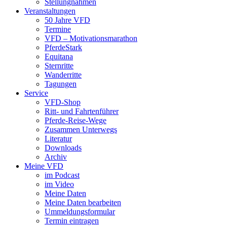
Stellungnahmen
Veranstaltungen
50 Jahre VFD
Termine
VFD – Motivationsmarathon
PferdeStark
Equitana
Sternritte
Wanderritte
Tagungen
Service
VFD-Shop
Ritt- und Fahrtenführer
Pferde-Reise-Wege
Zusammen Unterwegs
Literatur
Downloads
Archiv
Meine VFD
im Podcast
im Video
Meine Daten
Meine Daten bearbeiten
Ummeldungsformular
Termin eintragen