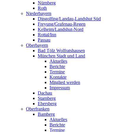
Nürnberg
Roth
Niederbayern
Dingolfing/Landau-Landshut Süd
Freyung/Grafenau-Regen
Kelheim/Landshut-Nord
Rottal/Inn
Passau
Oberbayern
Bad Tölz Wolfratshausen
München Stadt und Land
Aktuelles
Berichte
Termine
Kontakte
Mitglied werden
Impressum
Dachau
Starnberg
Ebersberg
Oberfranken
Bamberg
Aktuelles
Berichte
Termine