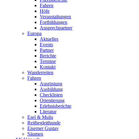
Fahren
Höfe
Veranstaltungen
Fortbildungen
Ansprechpartner
Europa
Aktuelles
Events
Partner
Berichte
Termine
Kontakt
Wanderreiten
Fahren
Ausrüstung
Ausbildung
Checklisten
Orientierung
Erlebnisberichte
Literatur
Esel & Mulis
Reitbegleithunde
Eiserner Gustav
Säumen