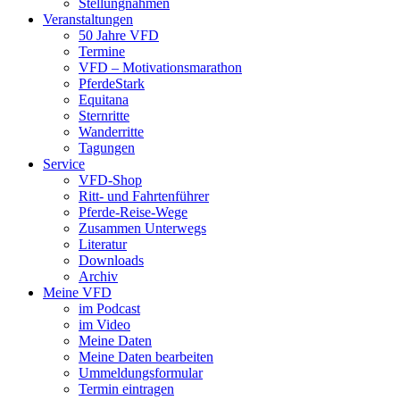
Stellungnahmen
Veranstaltungen
50 Jahre VFD
Termine
VFD – Motivationsmarathon
PferdeStark
Equitana
Sternritte
Wanderritte
Tagungen
Service
VFD-Shop
Ritt- und Fahrtenführer
Pferde-Reise-Wege
Zusammen Unterwegs
Literatur
Downloads
Archiv
Meine VFD
im Podcast
im Video
Meine Daten
Meine Daten bearbeiten
Ummeldungsformular
Termin eintragen