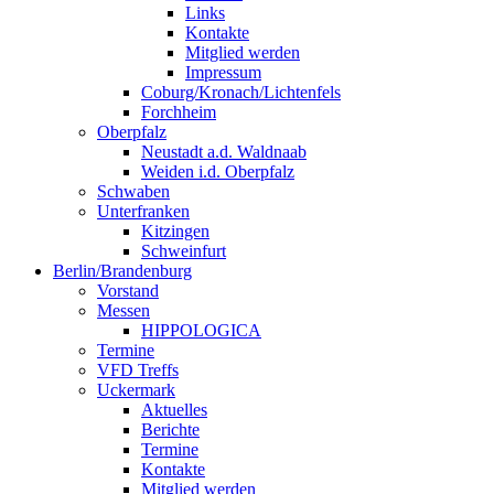
Links
Kontakte
Mitglied werden
Impressum
Coburg/Kronach/Lichtenfels
Forchheim
Oberpfalz
Neustadt a.d. Waldnaab
Weiden i.d. Oberpfalz
Schwaben
Unterfranken
Kitzingen
Schweinfurt
Berlin/Brandenburg
Vorstand
Messen
HIPPOLOGICA
Termine
VFD Treffs
Uckermark
Aktuelles
Berichte
Termine
Kontakte
Mitglied werden