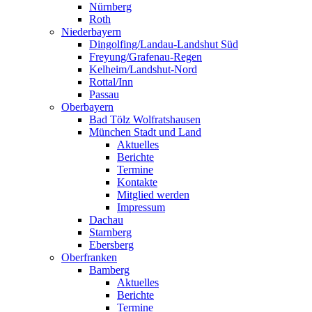
Nürnberg
Roth
Niederbayern
Dingolfing/Landau-Landshut Süd
Freyung/Grafenau-Regen
Kelheim/Landshut-Nord
Rottal/Inn
Passau
Oberbayern
Bad Tölz Wolfratshausen
München Stadt und Land
Aktuelles
Berichte
Termine
Kontakte
Mitglied werden
Impressum
Dachau
Starnberg
Ebersberg
Oberfranken
Bamberg
Aktuelles
Berichte
Termine