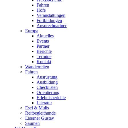
Fahren
Höfe
Veranstaltungen
Fortbildungen
Ansprechpartner
Europa
Aktuelles
Events
Partner
Berichte
Termine
Kontakt
Wanderreiten
Fahren
Ausrüstung
Ausbildung
Checklisten
Orientierung
Erlebnisberichte
Literatur
Esel & Mulis
Reitbegleithunde
Eiserner Gustav
Säumen