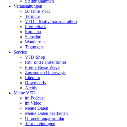
Stellungnahmen
Veranstaltungen
50 Jahre VFD
Termine
VFD – Motivationsmarathon
PferdeStark
Equitana
Sternritte
Wanderritte
Tagungen
Service
VFD-Shop
Ritt- und Fahrtenführer
Pferde-Reise-Wege
Zusammen Unterwegs
Literatur
Downloads
Archiv
Meine VFD
im Podcast
im Video
Meine Daten
Meine Daten bearbeiten
Ummeldungsformular
Termin eintragen