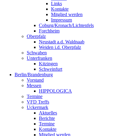
Links
Kontakte
Mitglied werden
Impressum
Coburg/Kronach/Lichtenfels
Forchheim
Oberpfalz
Neustadt a.d. Waldnaab
Weiden i.d. Oberpfalz
Schwaben
Unterfranken
Kitzingen
Schweinfurt
Berlin/Brandenburg
Vorstand
Messen
HIPPOLOGICA
Termine
VFD Treffs
Uckermark
Aktuelles
Berichte
Termine
Kontakte
Mitglied werden