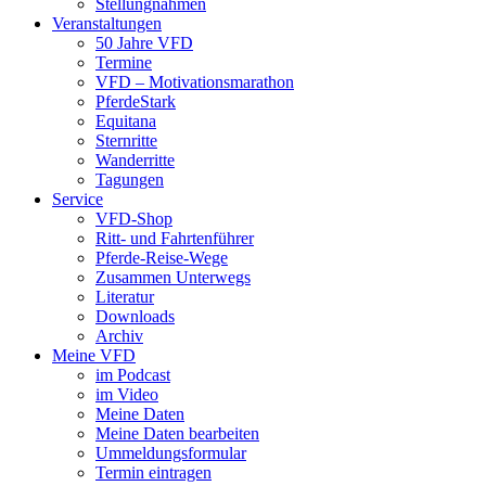
Stellungnahmen
Veranstaltungen
50 Jahre VFD
Termine
VFD – Motivationsmarathon
PferdeStark
Equitana
Sternritte
Wanderritte
Tagungen
Service
VFD-Shop
Ritt- und Fahrtenführer
Pferde-Reise-Wege
Zusammen Unterwegs
Literatur
Downloads
Archiv
Meine VFD
im Podcast
im Video
Meine Daten
Meine Daten bearbeiten
Ummeldungsformular
Termin eintragen