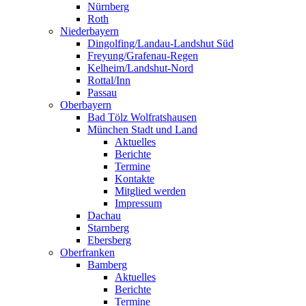
Nürnberg
Roth
Niederbayern
Dingolfing/Landau-Landshut Süd
Freyung/Grafenau-Regen
Kelheim/Landshut-Nord
Rottal/Inn
Passau
Oberbayern
Bad Tölz Wolfratshausen
München Stadt und Land
Aktuelles
Berichte
Termine
Kontakte
Mitglied werden
Impressum
Dachau
Starnberg
Ebersberg
Oberfranken
Bamberg
Aktuelles
Berichte
Termine