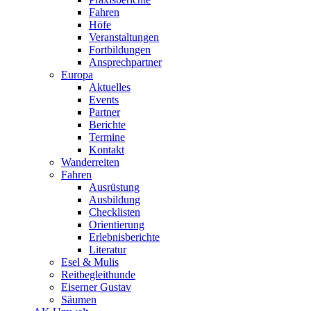
Fahren
Höfe
Veranstaltungen
Fortbildungen
Ansprechpartner
Europa
Aktuelles
Events
Partner
Berichte
Termine
Kontakt
Wanderreiten
Fahren
Ausrüstung
Ausbildung
Checklisten
Orientierung
Erlebnisberichte
Literatur
Esel & Mulis
Reitbegleithunde
Eiserner Gustav
Säumen