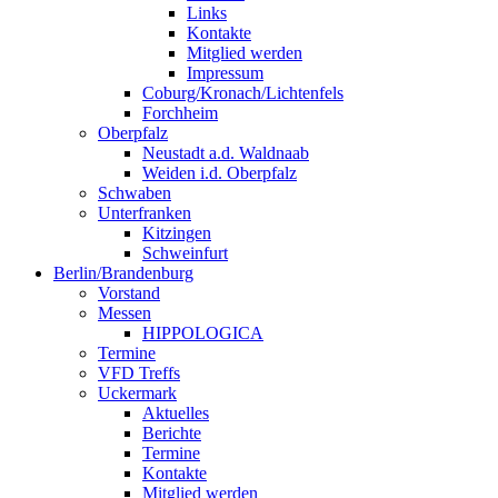
Links
Kontakte
Mitglied werden
Impressum
Coburg/Kronach/Lichtenfels
Forchheim
Oberpfalz
Neustadt a.d. Waldnaab
Weiden i.d. Oberpfalz
Schwaben
Unterfranken
Kitzingen
Schweinfurt
Berlin/Brandenburg
Vorstand
Messen
HIPPOLOGICA
Termine
VFD Treffs
Uckermark
Aktuelles
Berichte
Termine
Kontakte
Mitglied werden