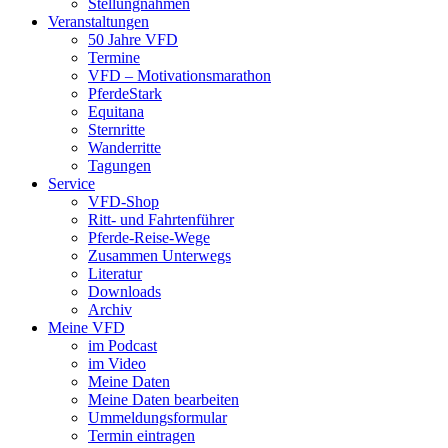
Stellungnahmen
Veranstaltungen
50 Jahre VFD
Termine
VFD – Motivationsmarathon
PferdeStark
Equitana
Sternritte
Wanderritte
Tagungen
Service
VFD-Shop
Ritt- und Fahrtenführer
Pferde-Reise-Wege
Zusammen Unterwegs
Literatur
Downloads
Archiv
Meine VFD
im Podcast
im Video
Meine Daten
Meine Daten bearbeiten
Ummeldungsformular
Termin eintragen