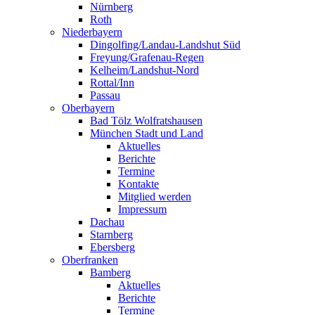
Nürnberg
Roth
Niederbayern
Dingolfing/Landau-Landshut Süd
Freyung/Grafenau-Regen
Kelheim/Landshut-Nord
Rottal/Inn
Passau
Oberbayern
Bad Tölz Wolfratshausen
München Stadt und Land
Aktuelles
Berichte
Termine
Kontakte
Mitglied werden
Impressum
Dachau
Starnberg
Ebersberg
Oberfranken
Bamberg
Aktuelles
Berichte
Termine