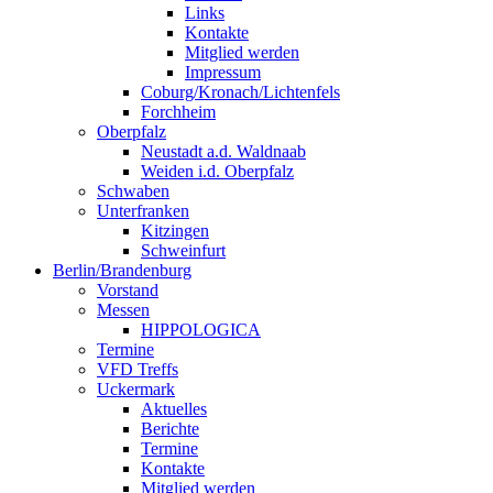
Links
Kontakte
Mitglied werden
Impressum
Coburg/Kronach/Lichtenfels
Forchheim
Oberpfalz
Neustadt a.d. Waldnaab
Weiden i.d. Oberpfalz
Schwaben
Unterfranken
Kitzingen
Schweinfurt
Berlin/Brandenburg
Vorstand
Messen
HIPPOLOGICA
Termine
VFD Treffs
Uckermark
Aktuelles
Berichte
Termine
Kontakte
Mitglied werden