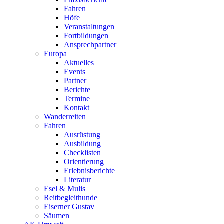
Fahren
Höfe
Veranstaltungen
Fortbildungen
Ansprechpartner
Europa
Aktuelles
Events
Partner
Berichte
Termine
Kontakt
Wanderreiten
Fahren
Ausrüstung
Ausbildung
Checklisten
Orientierung
Erlebnisberichte
Literatur
Esel & Mulis
Reitbegleithunde
Eiserner Gustav
Säumen