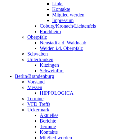
Links
Kontakte
Mitglied werden
Impressum
Coburg/Kronach/Lichtenfels
Forchheim
Oberpfalz
Neustadt a.d. Waldnaab
Weiden i.d. Oberpfalz
Schwaben
Unterfranken
Kitzingen
Schweinfurt
Berlin/Brandenburg
Vorstand
Messen
HIPPOLOGICA
Termine
VFD Treffs
Uckermark
Aktuelles
Berichte
Termine
Kontakte
Mitglied werden