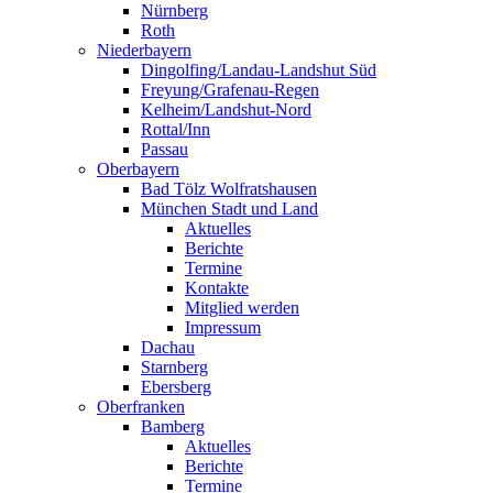
Nürnberg
Roth
Niederbayern
Dingolfing/Landau-Landshut Süd
Freyung/Grafenau-Regen
Kelheim/Landshut-Nord
Rottal/Inn
Passau
Oberbayern
Bad Tölz Wolfratshausen
München Stadt und Land
Aktuelles
Berichte
Termine
Kontakte
Mitglied werden
Impressum
Dachau
Starnberg
Ebersberg
Oberfranken
Bamberg
Aktuelles
Berichte
Termine