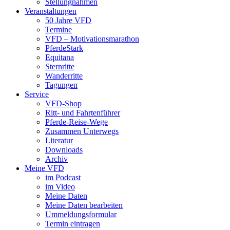
Stellungnahmen
Veranstaltungen
50 Jahre VFD
Termine
VFD – Motivationsmarathon
PferdeStark
Equitana
Sternritte
Wanderritte
Tagungen
Service
VFD-Shop
Ritt- und Fahrtenführer
Pferde-Reise-Wege
Zusammen Unterwegs
Literatur
Downloads
Archiv
Meine VFD
im Podcast
im Video
Meine Daten
Meine Daten bearbeiten
Ummeldungsformular
Termin eintragen