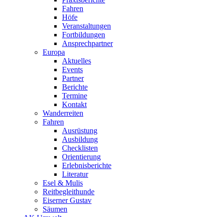
Fahren
Höfe
Veranstaltungen
Fortbildungen
Ansprechpartner
Europa
Aktuelles
Events
Partner
Berichte
Termine
Kontakt
Wanderreiten
Fahren
Ausrüstung
Ausbildung
Checklisten
Orientierung
Erlebnisberichte
Literatur
Esel & Mulis
Reitbegleithunde
Eiserner Gustav
Säumen