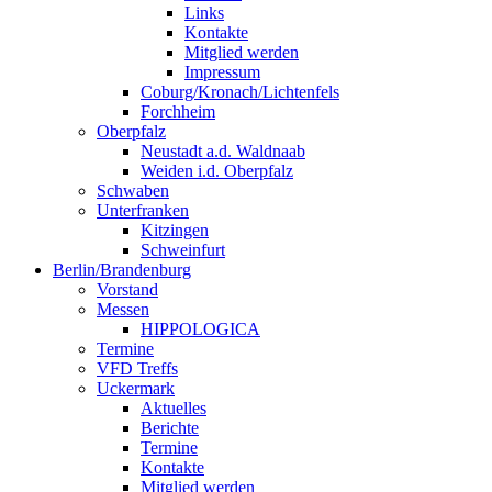
Links
Kontakte
Mitglied werden
Impressum
Coburg/Kronach/Lichtenfels
Forchheim
Oberpfalz
Neustadt a.d. Waldnaab
Weiden i.d. Oberpfalz
Schwaben
Unterfranken
Kitzingen
Schweinfurt
Berlin/Brandenburg
Vorstand
Messen
HIPPOLOGICA
Termine
VFD Treffs
Uckermark
Aktuelles
Berichte
Termine
Kontakte
Mitglied werden