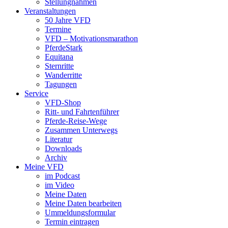
Stellungnahmen
Veranstaltungen
50 Jahre VFD
Termine
VFD – Motivationsmarathon
PferdeStark
Equitana
Sternritte
Wanderritte
Tagungen
Service
VFD-Shop
Ritt- und Fahrtenführer
Pferde-Reise-Wege
Zusammen Unterwegs
Literatur
Downloads
Archiv
Meine VFD
im Podcast
im Video
Meine Daten
Meine Daten bearbeiten
Ummeldungsformular
Termin eintragen