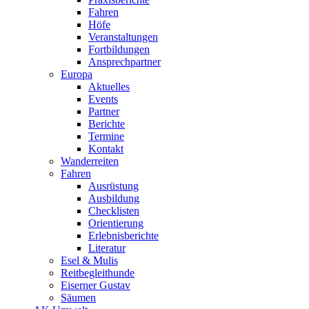
Fahren
Höfe
Veranstaltungen
Fortbildungen
Ansprechpartner
Europa
Aktuelles
Events
Partner
Berichte
Termine
Kontakt
Wanderreiten
Fahren
Ausrüstung
Ausbildung
Checklisten
Orientierung
Erlebnisberichte
Literatur
Esel & Mulis
Reitbegleithunde
Eiserner Gustav
Säumen