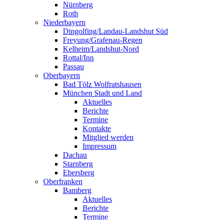
Nürnberg
Roth
Niederbayern
Dingolfing/Landau-Landshut Süd
Freyung/Grafenau-Regen
Kelheim/Landshut-Nord
Rottal/Inn
Passau
Oberbayern
Bad Tölz Wolfratshausen
München Stadt und Land
Aktuelles
Berichte
Termine
Kontakte
Mitglied werden
Impressum
Dachau
Starnberg
Ebersberg
Oberfranken
Bamberg
Aktuelles
Berichte
Termine