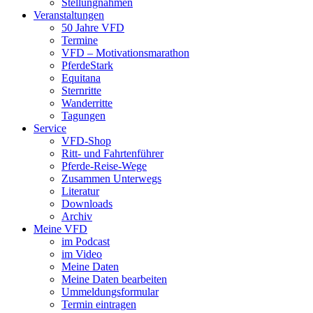
Stellungnahmen
Veranstaltungen
50 Jahre VFD
Termine
VFD – Motivationsmarathon
PferdeStark
Equitana
Sternritte
Wanderritte
Tagungen
Service
VFD-Shop
Ritt- und Fahrtenführer
Pferde-Reise-Wege
Zusammen Unterwegs
Literatur
Downloads
Archiv
Meine VFD
im Podcast
im Video
Meine Daten
Meine Daten bearbeiten
Ummeldungsformular
Termin eintragen