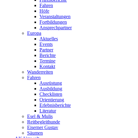
Fahren
Höfe
Veranstaltungen
Fortbildungen
Ansprechpartner
Europa
Aktuelles
Events
Partner
Berichte
Termine
Kontakt
Wanderreiten
Fahren
Ausrüstung
Ausbildung
Checklisten
Orientierung
Erlebnisberichte
Literatur
Esel & Mulis
Reitbegleithunde
Eiserner Gustav
Säumen