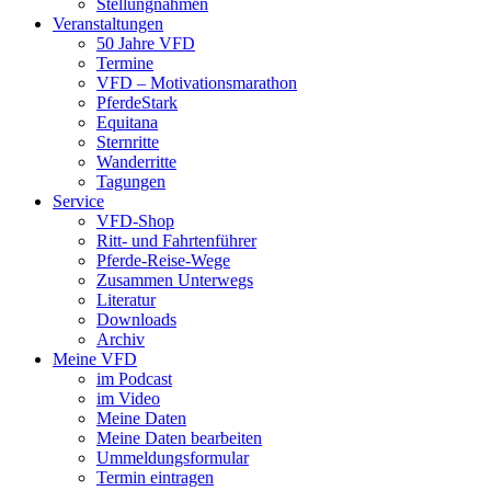
Stellungnahmen
Veranstaltungen
50 Jahre VFD
Termine
VFD – Motivationsmarathon
PferdeStark
Equitana
Sternritte
Wanderritte
Tagungen
Service
VFD-Shop
Ritt- und Fahrtenführer
Pferde-Reise-Wege
Zusammen Unterwegs
Literatur
Downloads
Archiv
Meine VFD
im Podcast
im Video
Meine Daten
Meine Daten bearbeiten
Ummeldungsformular
Termin eintragen