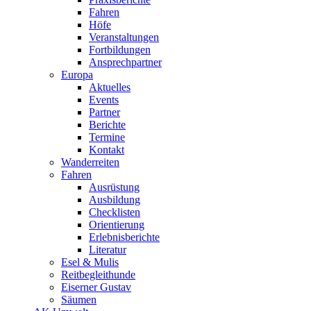
Fahren
Höfe
Veranstaltungen
Fortbildungen
Ansprechpartner
Europa
Aktuelles
Events
Partner
Berichte
Termine
Kontakt
Wanderreiten
Fahren
Ausrüstung
Ausbildung
Checklisten
Orientierung
Erlebnisberichte
Literatur
Esel & Mulis
Reitbegleithunde
Eiserner Gustav
Säumen