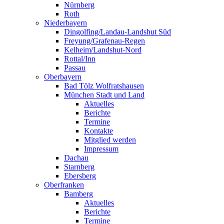
Nürnberg
Roth
Niederbayern
Dingolfing/Landau-Landshut Süd
Freyung/Grafenau-Regen
Kelheim/Landshut-Nord
Rottal/Inn
Passau
Oberbayern
Bad Tölz Wolfratshausen
München Stadt und Land
Aktuelles
Berichte
Termine
Kontakte
Mitglied werden
Impressum
Dachau
Starnberg
Ebersberg
Oberfranken
Bamberg
Aktuelles
Berichte
Termine