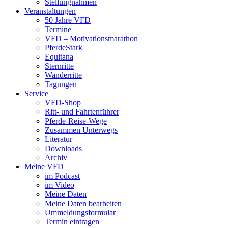
Stellungnahmen
Veranstaltungen
50 Jahre VFD
Termine
VFD – Motivationsmarathon
PferdeStark
Equitana
Sternritte
Wanderritte
Tagungen
Service
VFD-Shop
Ritt- und Fahrtenführer
Pferde-Reise-Wege
Zusammen Unterwegs
Literatur
Downloads
Archiv
Meine VFD
im Podcast
im Video
Meine Daten
Meine Daten bearbeiten
Ummeldungsformular
Termin eintragen