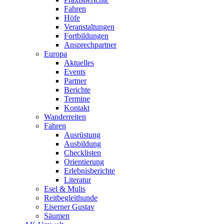
Fahren
Höfe
Veranstaltungen
Fortbildungen
Ansprechpartner
Europa
Aktuelles
Events
Partner
Berichte
Termine
Kontakt
Wanderreiten
Fahren
Ausrüstung
Ausbildung
Checklisten
Orientierung
Erlebnisberichte
Literatur
Esel & Mulis
Reitbegleithunde
Eiserner Gustav
Säumen