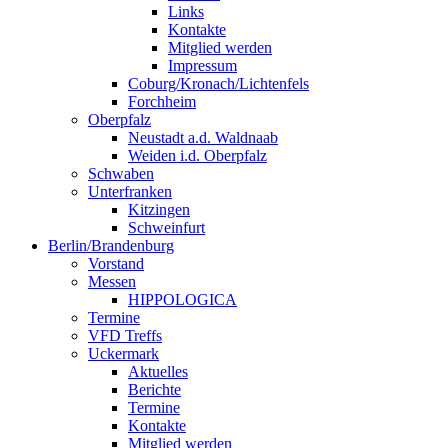
Links
Kontakte
Mitglied werden
Impressum
Coburg/Kronach/Lichtenfels
Forchheim
Oberpfalz
Neustadt a.d. Waldnaab
Weiden i.d. Oberpfalz
Schwaben
Unterfranken
Kitzingen
Schweinfurt
Berlin/Brandenburg
Vorstand
Messen
HIPPOLOGICA
Termine
VFD Treffs
Uckermark
Aktuelles
Berichte
Termine
Kontakte
Mitglied werden