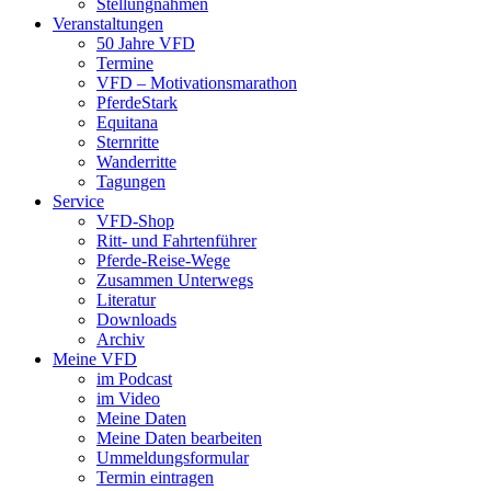
Stellungnahmen
Veranstaltungen
50 Jahre VFD
Termine
VFD – Motivationsmarathon
PferdeStark
Equitana
Sternritte
Wanderritte
Tagungen
Service
VFD-Shop
Ritt- und Fahrtenführer
Pferde-Reise-Wege
Zusammen Unterwegs
Literatur
Downloads
Archiv
Meine VFD
im Podcast
im Video
Meine Daten
Meine Daten bearbeiten
Ummeldungsformular
Termin eintragen