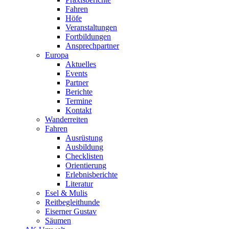
Fahren
Höfe
Veranstaltungen
Fortbildungen
Ansprechpartner
Europa
Aktuelles
Events
Partner
Berichte
Termine
Kontakt
Wanderreiten
Fahren
Ausrüstung
Ausbildung
Checklisten
Orientierung
Erlebnisberichte
Literatur
Esel & Mulis
Reitbegleithunde
Eiserner Gustav
Säumen