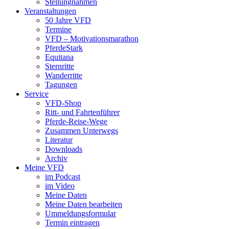
Stellungnahmen
Veranstaltungen
50 Jahre VFD
Termine
VFD – Motivationsmarathon
PferdeStark
Equitana
Sternritte
Wanderritte
Tagungen
Service
VFD-Shop
Ritt- und Fahrtenführer
Pferde-Reise-Wege
Zusammen Unterwegs
Literatur
Downloads
Archiv
Meine VFD
im Podcast
im Video
Meine Daten
Meine Daten bearbeiten
Ummeldungsformular
Termin eintragen