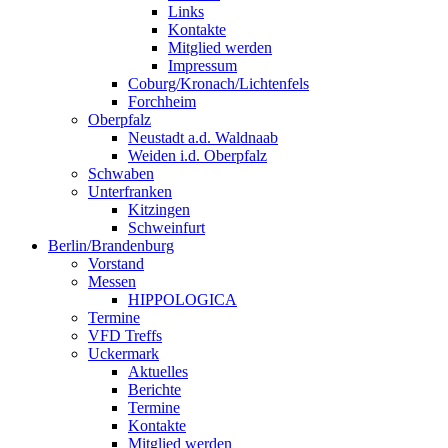
Links
Kontakte
Mitglied werden
Impressum
Coburg/Kronach/Lichtenfels
Forchheim
Oberpfalz
Neustadt a.d. Waldnaab
Weiden i.d. Oberpfalz
Schwaben
Unterfranken
Kitzingen
Schweinfurt
Berlin/Brandenburg
Vorstand
Messen
HIPPOLOGICA
Termine
VFD Treffs
Uckermark
Aktuelles
Berichte
Termine
Kontakte
Mitglied werden