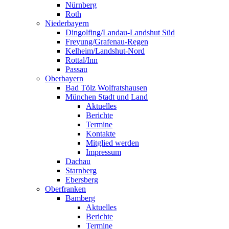
Nürnberg
Roth
Niederbayern
Dingolfing/Landau-Landshut Süd
Freyung/Grafenau-Regen
Kelheim/Landshut-Nord
Rottal/Inn
Passau
Oberbayern
Bad Tölz Wolfratshausen
München Stadt und Land
Aktuelles
Berichte
Termine
Kontakte
Mitglied werden
Impressum
Dachau
Starnberg
Ebersberg
Oberfranken
Bamberg
Aktuelles
Berichte
Termine