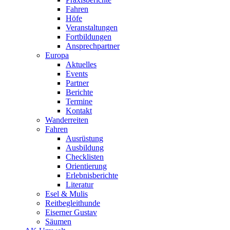
Fahren
Höfe
Veranstaltungen
Fortbildungen
Ansprechpartner
Europa
Aktuelles
Events
Partner
Berichte
Termine
Kontakt
Wanderreiten
Fahren
Ausrüstung
Ausbildung
Checklisten
Orientierung
Erlebnisberichte
Literatur
Esel & Mulis
Reitbegleithunde
Eiserner Gustav
Säumen