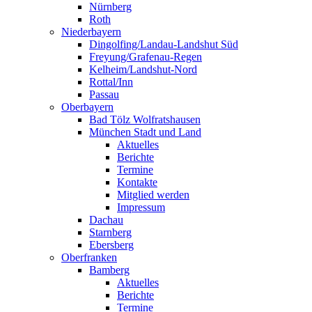
Nürnberg
Roth
Niederbayern
Dingolfing/Landau-Landshut Süd
Freyung/Grafenau-Regen
Kelheim/Landshut-Nord
Rottal/Inn
Passau
Oberbayern
Bad Tölz Wolfratshausen
München Stadt und Land
Aktuelles
Berichte
Termine
Kontakte
Mitglied werden
Impressum
Dachau
Starnberg
Ebersberg
Oberfranken
Bamberg
Aktuelles
Berichte
Termine