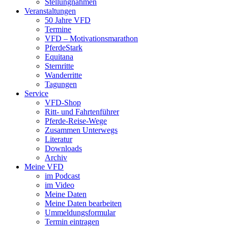
Stellungnahmen
Veranstaltungen
50 Jahre VFD
Termine
VFD – Motivationsmarathon
PferdeStark
Equitana
Sternritte
Wanderritte
Tagungen
Service
VFD-Shop
Ritt- und Fahrtenführer
Pferde-Reise-Wege
Zusammen Unterwegs
Literatur
Downloads
Archiv
Meine VFD
im Podcast
im Video
Meine Daten
Meine Daten bearbeiten
Ummeldungsformular
Termin eintragen