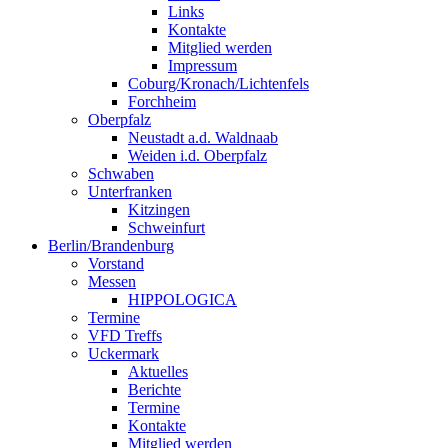
Links
Kontakte
Mitglied werden
Impressum
Coburg/Kronach/Lichtenfels
Forchheim
Oberpfalz
Neustadt a.d. Waldnaab
Weiden i.d. Oberpfalz
Schwaben
Unterfranken
Kitzingen
Schweinfurt
Berlin/Brandenburg
Vorstand
Messen
HIPPOLOGICA
Termine
VFD Treffs
Uckermark
Aktuelles
Berichte
Termine
Kontakte
Mitglied werden