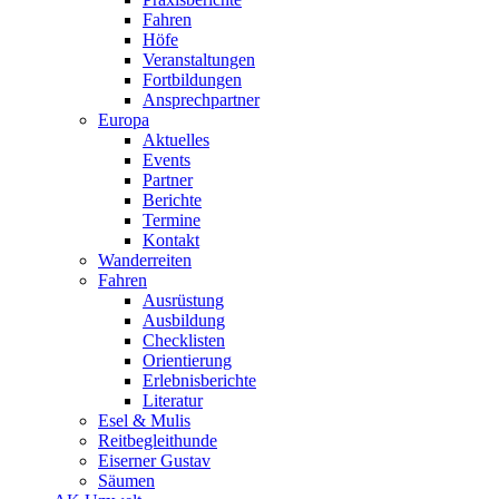
Fahren
Höfe
Veranstaltungen
Fortbildungen
Ansprechpartner
Europa
Aktuelles
Events
Partner
Berichte
Termine
Kontakt
Wanderreiten
Fahren
Ausrüstung
Ausbildung
Checklisten
Orientierung
Erlebnisberichte
Literatur
Esel & Mulis
Reitbegleithunde
Eiserner Gustav
Säumen