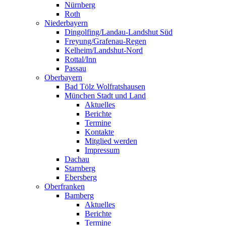
Nürnberg
Roth
Niederbayern
Dingolfing/Landau-Landshut Süd
Freyung/Grafenau-Regen
Kelheim/Landshut-Nord
Rottal/Inn
Passau
Oberbayern
Bad Tölz Wolfratshausen
München Stadt und Land
Aktuelles
Berichte
Termine
Kontakte
Mitglied werden
Impressum
Dachau
Starnberg
Ebersberg
Oberfranken
Bamberg
Aktuelles
Berichte
Termine