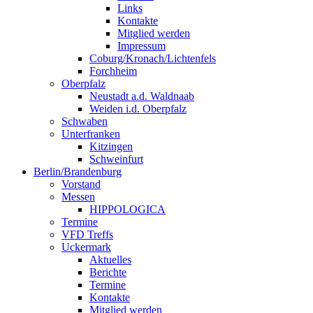
Links
Kontakte
Mitglied werden
Impressum
Coburg/Kronach/Lichtenfels
Forchheim
Oberpfalz
Neustadt a.d. Waldnaab
Weiden i.d. Oberpfalz
Schwaben
Unterfranken
Kitzingen
Schweinfurt
Berlin/Brandenburg
Vorstand
Messen
HIPPOLOGICA
Termine
VFD Treffs
Uckermark
Aktuelles
Berichte
Termine
Kontakte
Mitglied werden