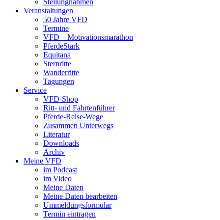
Stellungnahmen
Veranstaltungen
50 Jahre VFD
Termine
VFD – Motivationsmarathon
PferdeStark
Equitana
Sternritte
Wanderritte
Tagungen
Service
VFD-Shop
Ritt- und Fahrtenführer
Pferde-Reise-Wege
Zusammen Unterwegs
Literatur
Downloads
Archiv
Meine VFD
im Podcast
im Video
Meine Daten
Meine Daten bearbeiten
Ummeldungsformular
Termin eintragen