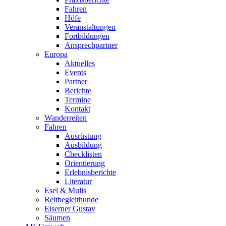
Fahren
Höfe
Veranstaltungen
Fortbildungen
Ansprechpartner
Europa
Aktuelles
Events
Partner
Berichte
Termine
Kontakt
Wanderreiten
Fahren
Ausrüstung
Ausbildung
Checklisten
Orientierung
Erlebnisberichte
Literatur
Esel & Mulis
Reitbegleithunde
Eiserner Gustav
Säumen