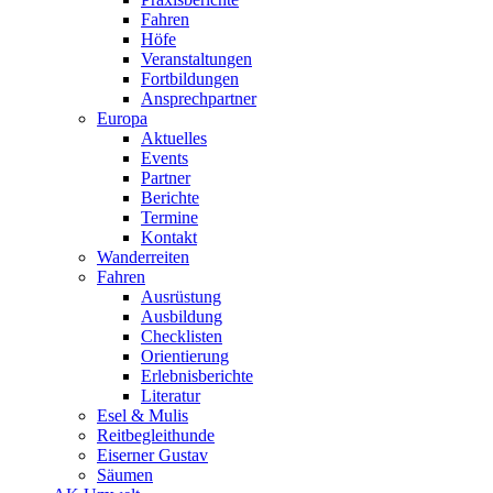
Fahren
Höfe
Veranstaltungen
Fortbildungen
Ansprechpartner
Europa
Aktuelles
Events
Partner
Berichte
Termine
Kontakt
Wanderreiten
Fahren
Ausrüstung
Ausbildung
Checklisten
Orientierung
Erlebnisberichte
Literatur
Esel & Mulis
Reitbegleithunde
Eiserner Gustav
Säumen