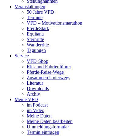
Stellungnahmen
Veranstaltungen
50 Jahre VFD
Termine
VFD – Motivationsmarathon
PferdeStark
Equitana
Sternritte
Wanderritte
Tagungen
Service
VFD-Shop
Ritt- und Fahrtenführer
Pferde-Reise-Wege
Zusammen Unterwegs
Literatur
Downloads
Archiv
Meine VFD
im Podcast
im Video
Meine Daten
Meine Daten bearbeiten
Ummeldungsformular
Termin eintragen