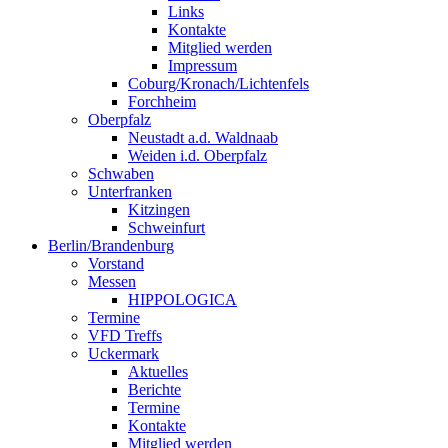
Links
Kontakte
Mitglied werden
Impressum
Coburg/Kronach/Lichtenfels
Forchheim
Oberpfalz
Neustadt a.d. Waldnaab
Weiden i.d. Oberpfalz
Schwaben
Unterfranken
Kitzingen
Schweinfurt
Berlin/Brandenburg
Vorstand
Messen
HIPPOLOGICA
Termine
VFD Treffs
Uckermark
Aktuelles
Berichte
Termine
Kontakte
Mitglied werden