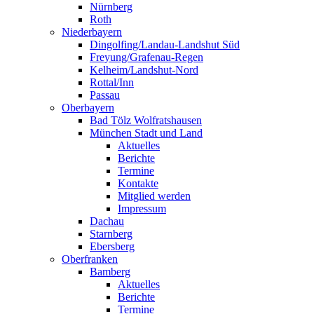
Nürnberg
Roth
Niederbayern
Dingolfing/Landau-Landshut Süd
Freyung/Grafenau-Regen
Kelheim/Landshut-Nord
Rottal/Inn
Passau
Oberbayern
Bad Tölz Wolfratshausen
München Stadt und Land
Aktuelles
Berichte
Termine
Kontakte
Mitglied werden
Impressum
Dachau
Starnberg
Ebersberg
Oberfranken
Bamberg
Aktuelles
Berichte
Termine