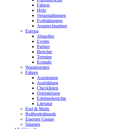
Fahren
Höfe
Veranstaltungen
Fortbildungen
Ansprechpartner
Europa
Aktuelles
Events
Partner
Berichte
Termine
Kontakt
Wanderreiten
Fahren
Ausrüstung
Ausbildung
Checklisten
Orientierung
Erlebnisberichte
Literatur
Esel & Mulis
Reitbegleithunde
Eiserner Gustav
Säumen