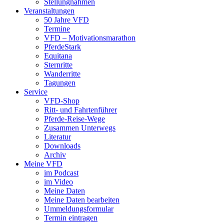
Stellungnahmen
Veranstaltungen
50 Jahre VFD
Termine
VFD – Motivationsmarathon
PferdeStark
Equitana
Sternritte
Wanderritte
Tagungen
Service
VFD-Shop
Ritt- und Fahrtenführer
Pferde-Reise-Wege
Zusammen Unterwegs
Literatur
Downloads
Archiv
Meine VFD
im Podcast
im Video
Meine Daten
Meine Daten bearbeiten
Ummeldungsformular
Termin eintragen