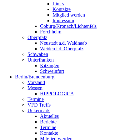
Links
Kontakte
Mitglied werden
Impressum
Coburg/Kronach/Lichtenfels
Forchheim
Oberpfalz
Neustadt a.d. Waldnaab
Weiden i.d. Oberpfalz
Schwaben
Unterfranken
Kitzingen
Schweinfurt
Berlin/Brandenburg
Vorstand
Messen
HIPPOLOGICA
Termine
VFD Treffs
Uckermark
Aktuelles
Berichte
Termine
Kontakte
Mitglied werden