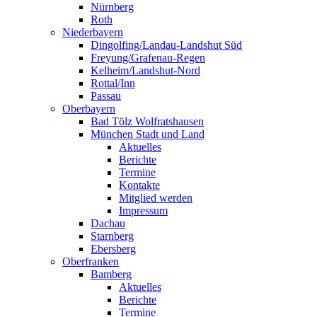
Nürnberg
Roth
Niederbayern
Dingolfing/Landau-Landshut Süd
Freyung/Grafenau-Regen
Kelheim/Landshut-Nord
Rottal/Inn
Passau
Oberbayern
Bad Tölz Wolfratshausen
München Stadt und Land
Aktuelles
Berichte
Termine
Kontakte
Mitglied werden
Impressum
Dachau
Starnberg
Ebersberg
Oberfranken
Bamberg
Aktuelles
Berichte
Termine